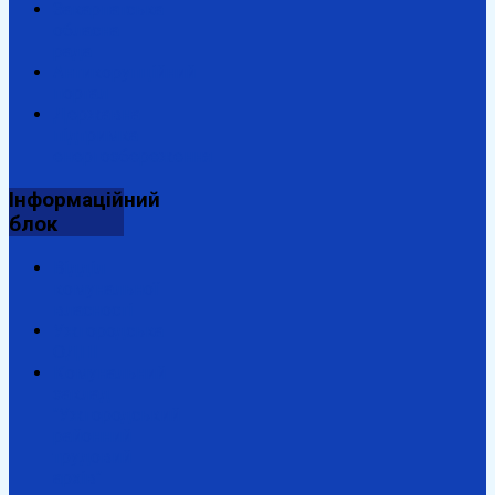
Закарпатська
обласна
рада
Антикорупційний
портал
Державна
підтримка
енергозбереження
Інформаційний
блок
Відділ
комунальної
власності
Ужгородська
ОДПІ
Комунальний
заклад
"Ужгородський
районний
трудовий
архів"