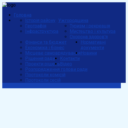
Головна
Історія району
Ужгородщина
Географія
Туризм і рекреація
Інфраструктура
Мистецтво і культура
Охорона здоров'я
Фінанси та бюджет
Нормативні
Економіка і бізнес
документи
Місцеве самоврядування
Новини
Рішення ради
Контакти
Проекти рішень
Відео
Розпорядження голови ради
Протоколи комісій
Протоколи сесій