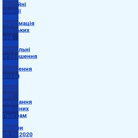
Постійні
комісії
Інформація
сільських
рад
Актуальні
оголошення
Очищення
влади
Звіти
про
виконання
районних
Програм
Вибори
25.10.2020