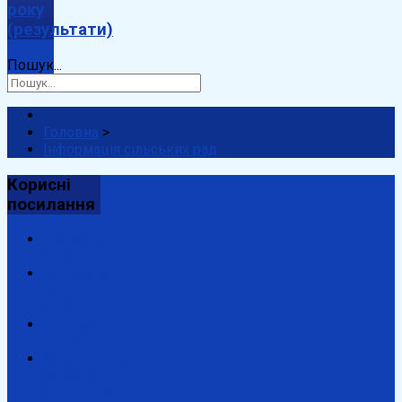
року
(результати)
Пошук...
Головна
>
Інформація сільських рад
Корисні
посилання
Президент
України
Верховна
Рада
України
Урядовий
портал
Закарпатська
обласна
адміністрація