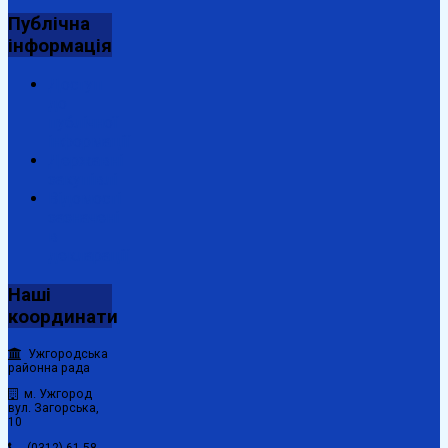
Публічна
інформація
Доступ
до
публічної
інформації
Державні
закупівлі
Відомості
зазначені
в
декларації
Наші
координати
Ужгородська
районна рада
м. Ужгород
вул. Загорська,
10