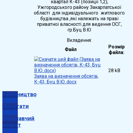
квартал К-43 (позиціі 1,2),
Ужгородського району Закарпатської
області для індивідуального житлового
будівництва ,які належать на праві
приватноі власності для ведення ОСГ,
гр.Буц В.Ю
Вкладення:
Розмір
Файл
файла:
28 kB
Заява на визначення обсягів,
К-43, Буц В.Ю..docx
Керівництво
Депутати
Виконавчий
апарат