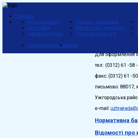
Головна
Історія району
Туризм і рекреація
Географія
Мистецтво і культура
Інфраструктура
Охорона здоров'я
Протоколи сесій
Відео
Для оформлення ін
тел.: (0312) 61 -58 
факс: (0312) 61 -50
письмово: 88017, м
Ужгородська райо
e-mail:
uzhrajrada@
Нормативна ба
Відомості про 