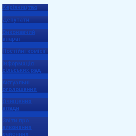
Керівництво
Депутати
Виконавчий
апарат
Постійні комісії
Інформація
сільських рад
Актуальні
оголошення
Очищення
влади
Звіти про
виконання
районних