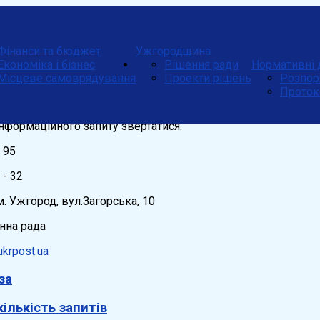
Фінанси та бюджет
Ужгородщина
Економіка і бізнес
Рішення ради
Нормативні 
Місцеве самоврядування
Проекти рішень
Розпор
Проток
формаційного запиту звертатися:
- 95
 - 32
. Ужгород, вул.Загорська, 10
нна рада
ukrpost.ua
за
кількість запитів