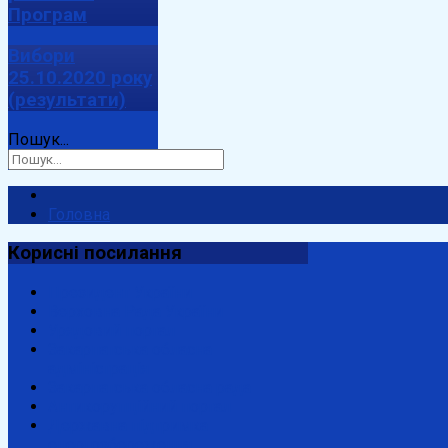
Програм
Вибори
25.10.2020 року
(результати)
Пошук...
Головна
Корисні
посилання
Президент України
Верховна Рада України
Урядовий портал
Закарпатська обласна
адміністрація
Закарпатська обласна рада
Антикорупційний портал
Державна підтримка
енергозбереження