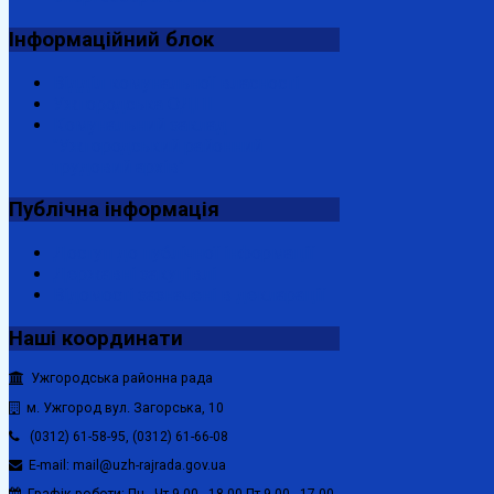
Інформаційний
блок
Відділ комунальної власності
Ужгородська ОДПІ
Комунальний заклад
"Ужгородський районний
трудовий архів"
Публічна
інформація
Доступ до публічної інформації
Державні закупівлі
Відомості зазначені в декларації
Наші
координати
Ужгородська районна рада
м. Ужгород вул. Загорська, 10
(0312) 61-58-95, (0312) 61-66-08
E-mail: mail@uzh-rajrada.gov.ua