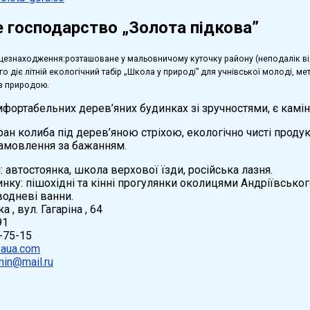
 господарство „Золота підкова”
цезнаходження:
розташоване у мальовничому куточку району (неподалік від 
го діє літній екологічний табір „Школа у природі” для учнівської молоді, м
я з природою.
ортабельних дерев’яних будинках зі зручностями, є камін,
ран колиба під дерев’яною стріхою, екологічно чисті продук
замовлення за бажанням.
 автостоянка, школа верхової їзди, російська лазня.
нку: пішохідні та кінні прогулянки околицями Андріївськог
водневі ванни.
а , вул. Гагаріна , 64
91
-75-15
zaua.com
in@mail.ru