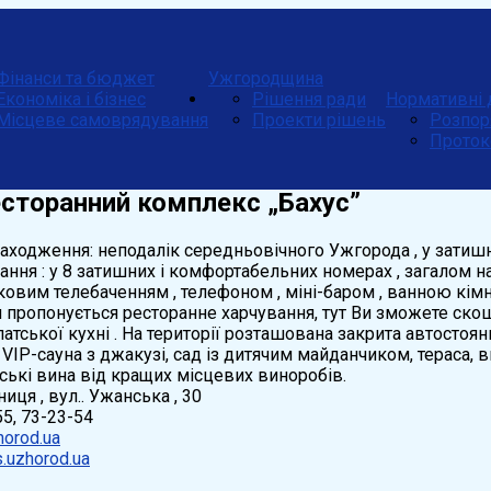
Фінанси та бюджет
Ужгородщина
Економіка і бізнес
Рішення ради
Нормативні 
Місцеве самоврядування
Проекти рішень
Розпор
Проток
сторанний комплекс „Бахус”
аходження: неподалік середньовічного Ужгорода , у зати
ння : у 8 затишних і комфортабельних номерах , загалом на
ковим телебаченням , телефоном , міні-баром , ванною кім
 пропонується ресторанне харчування, тут Ви зможете скош
атської кухні . На території розташована закрита автостоян
IP-сауна з джакузі, сад із дитячим майданчиком, тераса, 
ські вина від кращих місцевих виноробів.
иця , вул.. Ужанська , 30
-55, 73-23-54
orod.ua
.uzhorod.ua