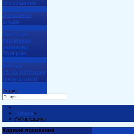
оголошення
Очищення
влади
Звіти про
виконання
районних
Програм
Вибори
25.10.2020 року
(результати)
Пошук...
Головна
>
Ужгородщина
Корисні
посилання