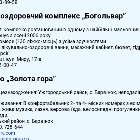
83-89-58
-оздоровчий комплекс „Богольвар”
 комплекс розташований в одному з найбільш мальовничих
нує з осені 2006 року.
омери (130 ліжко-місць) з усіма зручностями .
 лікувально-оздоровчі ванни, масажний кабінет, бювет, гідр
сії.
і, вул. Миру, 17-а
2-00-47
о „Золота гора”
цезнаходження: Ужгородський район, с. Барвінок, неподалік
живання: В конфортабельних 2- та 4- місних номерах з eсім
, жива музика, лазня, верхова їзда, велосипедні прогулянки
иди.
кий район, с. Барвінок
0, 728-644
ra.com
olota-gora.co