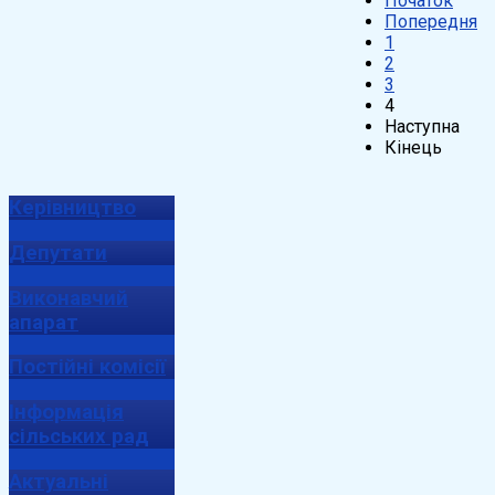
Початок
Попередня
1
2
3
4
Наступна
Кінець
Керівництво
Депутати
Виконавчий
апарат
Постійні комісії
Інформація
сільських рад
Актуальні