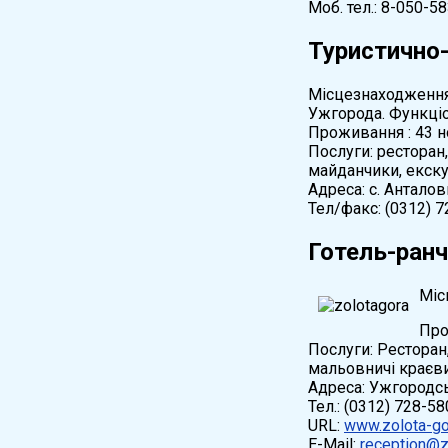
Моб. тел.: 8-050-5
Туристично
Місцезнаходження:
Ужгорода. Функціо
Проживання : 43 н
Послуги: ресторан,
майданчики, екскур
Адреса: с. Анталовц
Тел/факс: (0312) 7
Готель-ранч
Міс
Про
Послуги: Ресторан
мальовничі краєв
Адреса: Ужгородсь
Тел.: (0312) 728-58
URL:
www.zolota-go
E-Mail:
reception@z