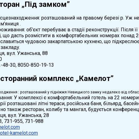
торан „Під замком”
сцезнаходження: розташований на правому березі р. Уж не
м’яниця .
оживання: об’єкт перебуває в стадії реконструкції. Після
і, що дасть розмістити в комфортабельних номерах понад 2
н славиться чудовою закарпатською кухнею, що підкреслю
 закладу.
ця, вул. Ужанська, 88
0
2-48-30, 8050-850-19-13
есторанний комплекс „Камелот”
одження : розташований у підніжжя Невицького замку недалеко від обласн
ння: У комплексі є комфортабельний готель на 22 номери 
рії розташовані літні тераси, російська баня, більярд, басе
 також ресторан, колибу та мангал, будується конференц-з
иця, вул. Ужанська, 28
3, 731-955, 731-988
elot.com
otel-kamelot.com