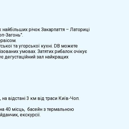
 найбільших річок Закарпаття – Латориці
оп-Загонь”.
рвісом.
ської та угорської кухні. DB можете
лізованих умовах. Затятих рибалок очікує
ує дегустаційний зал найкращих
на відстані 3 км від траси Київ-Чоп.
 на 40 місць, басейн з термальною
йданчик, екскурсії.