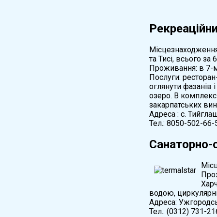
Рекреаційни
Місцезнаходження:
та Тисі, всього за
Проживання: в 7-
Послуги: ресторан
оглянути фазанів і
озеро. В комплекс
закарпатських вин
Адреса : с. Тийгла
Тел.: 8050-502-66-
Санаторно-
Місц
Прож
Харч
водою, циркулярни
Адреса: Ужгородсь
Тел.: (0312) 731-21