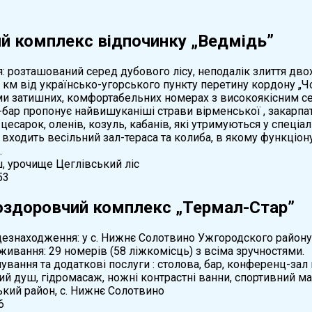
й комплекс відпочинку „Ведмідь”
 розташований серед дубового лісу, неподалік злиття двох
 6 км від українсько-угорського пункту перетину кордону „Ч
ми затишних, комфортабельних номерах з високоякісним се
-бар пропонує найвишуканіші страви вірменської , закарпат
 цесарок, оленів, козуль, кабанів, які утримуються у спеціа
 входить весільний зал-тераса та колиба, в якому функціон
.
ш, урочище Цеглівський ліс
53
оздоровчий комплекс „Термал-Стар”
езнаходження: у с. Нижнє Солотвино Ужгородского району, 
ивання: 29 номерів (58 ліжкомісць) з всіма зручностями.
ування та додаткові послуги : столова, бар, конференц-зал
й душ, гідромасаж, ножні контрастні ванни, спортивний ма
кий район, с. Нижнє Солотвино
6