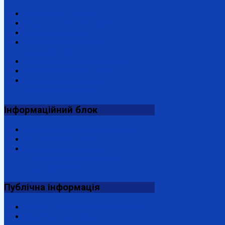
Президент України
Верховна Рада України
Урядовий портал
Закарпатська обласна
адміністрація
Закарпатська обласна рада
Антикорупційний портал
Державна підтримка
енергозбереження
Інформаційний
блок
Відділ комунальної власності
Ужгородська ОДПІ
Комунальний заклад
"Ужгородський районний
трудовий архів"
Публічна
інформація
Доступ до публічної інформації
Державні закупівлі