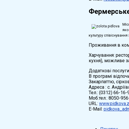
Фермерське
Міс
яко
культуру співіснуванн
Проживання в комф
Харчування: ресто
кухня), можливе 
Додаткові послуги:
В програмі відпочи
Закарпаттю, сірко
Адреса : с. Андріївк
Тел.: (0312) 66-16-
Моб.тел.: 8050-956
URL:
www.pidkova.
E-Mail:
pidkova_adm