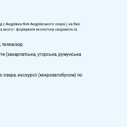
с.Андріївка біля Андріївського озера ), на базі
ета якого– формувати екологічну свідомість та
 телевізор.
ти (закарпатська, угорська, румунська
о озера; екскурсії (мікроавтобусом) по