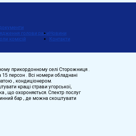
документи
ядження голови ради
Новини
оли комісій
Контакти
шному прикордонному селі Сторожниця .
 15 персон . Всі номери обладнані
натою , кондиціонером.
тувати кращі страви угорської,
ка , що охороняється. Спектр послуг
винний бар , де можна скоштувати