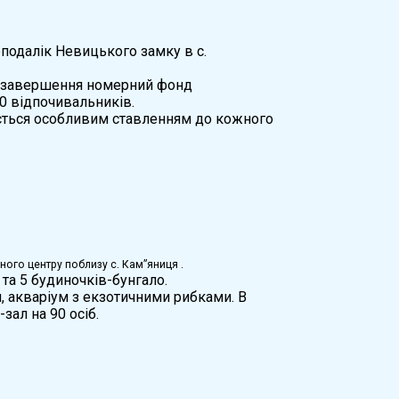
подалік Невицького замку в с.
 її завершення номерний фонд
0 відпочивальників.
ється особливим ставленням до кожного
ого центру поблизу с. Кам”яниця .
та 5 будиночків-бунгало.
йн, акваріум з екзотичними рибками. В
ал на 90 осіб.