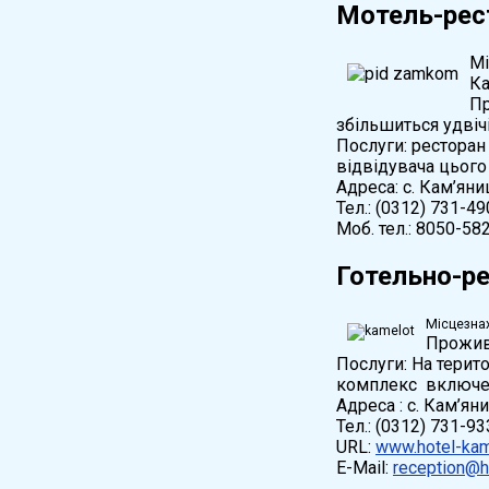
Мотель-рес
Мі
Ка
Пр
збільшиться удвіч
Послуги: рестора
відвідувача цього
Адреса: с. Кам’яни
Тел.: (0312) 731-49
Моб. тел.: 8050-58
Готельно-р
Місцезнах
Прожива
Послуги: На терито
комплекс включено
Адреса : с. Кам’ян
Тел.: (0312) 731-93
URL:
www.hotel-kam
E-Mail:
reception@h