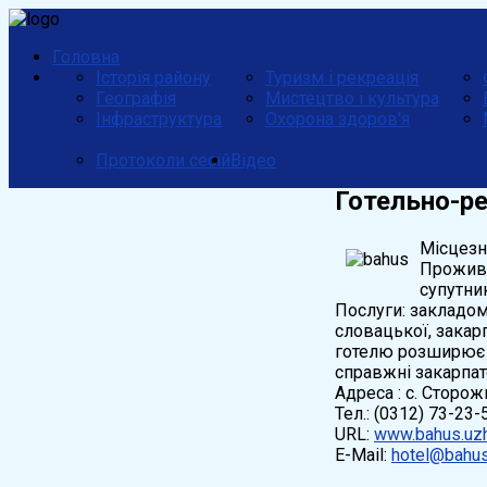
Головна
Історія району
Туризм і рекреація
Географія
Мистецтво і культура
Інфраструктура
Охорона здоров'я
Протоколи сесій
Відео
Готельно-ре
Місцезн
Прожива
супутни
Послуги: закладом
словацької, закарп
готелю розширює V
справжні закарпат
Адреса : с. Сторожн
Тел.: (0312) 73-23
URL:
www.bahus.uzh
E-Mail:
hotel@bahus