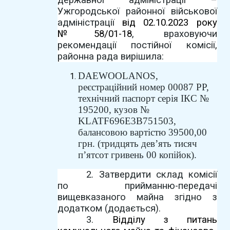
Ужгородської районної військової
адміністрації
від 02.10.2023 року
№58/01-18
, враховуючи
рекомендації постійної комісії,
районна рада вирішила:
DAEWOO
LANOS
,
реєстраційний номер 00087 РР,
технічний паспорт серія ІКС №
195200, кузов №
KLATF
696
E
3
B
751503,
балансовою вартістю 39
500,00
грн. (тридцять дев’ять тисяч
п’ятсот гривень 00 копійок).
2. Затвердити склад комісії
по прийманню-передачі
вищевказаного майна згідно з
додатком (додається).
3.
Відділу з питань