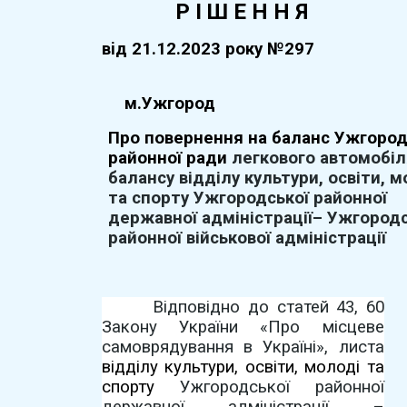
Р І Ш Е Н Н Я
вiд
21.12.2023
року №
297
м.Ужгород
Про повернення на баланс Ужгород
районної ради
легкового автомобіл
баланс
у
відділу культури
, освіти, 
та спорту
Ужгородської районної
державної адміністрації
– Ужгородс
районної військової адміністрації
Відповідно до статей 43, 60
Закону України «Про місцеве
самоврядування в Україні», листа
відділу культури, освіти, молоді та
спорту
Ужгородської районної
державної адміністрації –