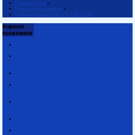
Рішення ради
>
Рішення 8 скликання
>
Рішення ради 21 сесії (21.12.2023)
Корисні
посилання
Президент
України
Верховна
Рада
України
Урядовий
портал
Закарпатська
обласна
адміністрація
Закарпатська
обласна
рада
Антикорупційний
портал
Державна