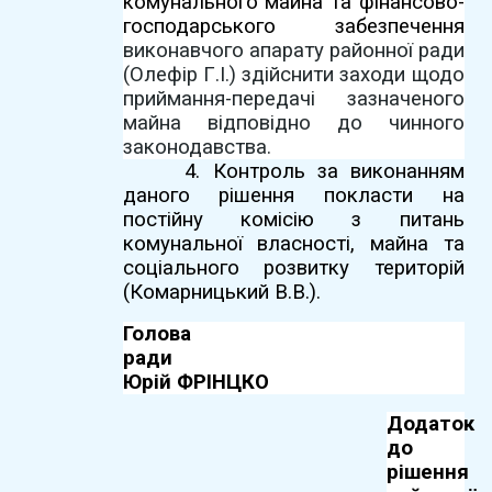
комунального майна та фінансово-
господарського забезпечення
виконавчого апарату районної ради
(
Олефір Г.І.
) здійснити заходи щодо
приймання-передачі зазначеного
майна відповідно до чинного
законодавства.
4.
Контроль за виконанням
даного рішення покласти на
постійну комісію з питань
комунальної власності, майна та
соціального розвитку територій
(Комарницький В.В.).
Голова
рад
Юрій ФРІНЦКО
Додаток
до
рішення