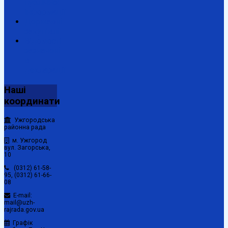
публічної
інформації
Державні
закупівлі
Відомості
зазначені
в
декларації
Наші
координати
Ужгородська
районна рада
м. Ужгород
вул. Загорська,
10
(0312) 61-58-
95, (0312) 61-66-
08
E-mail:
mail@uzh-
rajrada.gov.ua
Графік