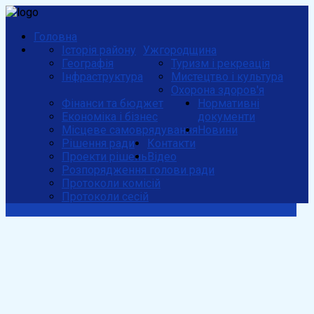
Головна
Історія району
Ужгородщина
Географія
Туризм і рекреація
Інфраструктура
Мистецтво і культура
Охорона здоров'я
Фінанси та бюджет
Нормативні
Економіка і бізнес
документи
Місцеве самоврядування
Новини
Рішення ради
Контакти
Проекти рішень
Відео
Розпорядження голови ради
Протоколи комісій
Протоколи сесій