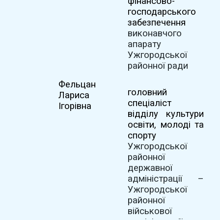
фінансово-
господарського
забезпечення
виконавчого
апарату
Ужгородської
районної ради
Фельцан
головний
Лариса
спеціаліст
Ігорівна
відділу культури
освіти, молоді та
спорту
Ужгородської
районної
державної
адміністрації –
Ужгородської
районної
військової