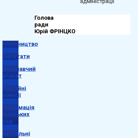
адміністрації
Голова
рад
Юрій ФРІНЦКО
Керівництво
Депутати
Виконавчий
апарат
Постійні
комісії
Інформація
сільських
рад
Актуальні