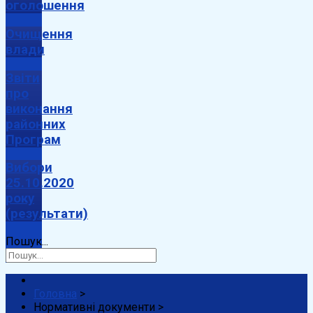
оголошення
Очищення
влади
Звіти
про
виконання
районних
Програм
Вибори
25.10.2020
року
(результати)
Пошук...
Головна
>
Нормативні документи
>