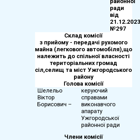
районної
ради
від
21.12.202
№
297
Склад комісії
з прийому - передачі рухомого
майна (легкового автомобіля),
що
належить до спільної власності
територіальних громад
сіл,
селищ та міст Ужгородського
району
Голова комісії
Шелельо
керуючий
Віктор
справами
Борисович –
виконавчого
апарату
Ужгородської
районної ради
Члени комісії