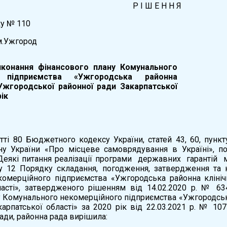
Р І Ш Е Н Н Я
ку № 110
ород
конання фінансового плану Комунального
о підприємства «Ужгородська районна
 Ужгородської районної ради Закарпатської
рік
тті 80 Бюджетного кодексу України, статей 43, 60, пункт
у України «Про місцеве самоврядування в Україні», пос
Деякі питання реалізації програми державних гарантій
ту 12 Порядку складання, погодження, затвердження та
омерційного підприємства «Ужгородська районна клініч
ласті», затвердженого рішенням від 14.02.2020 р. № 63
у Комунального некомерційного підприємства «Ужгородська
карпатської області» за 2020 рік від 22.03.2021 р. № 10
ради, районна рада вирішила: