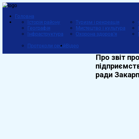
Головна
Історія району
Туризм і рекреація
Географія
Мистецтво і культура
Інфраструктура
Охорона здоров'я
Протоколи сесій
Відео
Про звіт пр
підприємств
ради Закарп