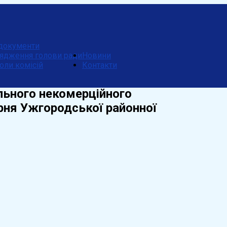
документи
ядження голови ради
Новини
оли комісій
Контакти
льного некомерційного
рня Ужгородської районної