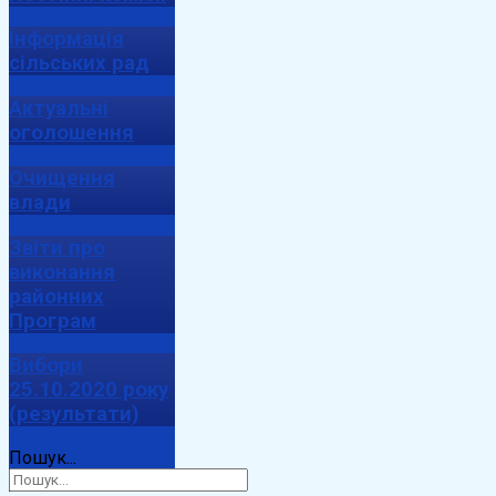
Інформація
сільських рад
Актуальні
оголошення
Очищення
влади
Звіти про
виконання
районних
Програм
Вибори
25.10.2020 року
(результати)
Пошук...