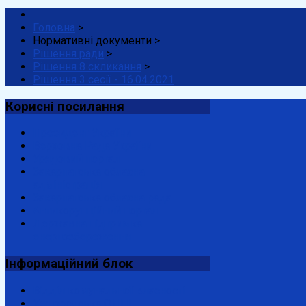
Головна
>
Нормативні документи
>
Рішення ради
>
Рішення 8 скликання
>
Рішення 3 сесії - 16.04.2021
Корисні
посилання
Президент України
Верховна Рада України
Урядовий портал
Закарпатська обласна
адміністрація
Закарпатська обласна рада
Антикорупційний портал
Державна підтримка
енергозбереження
Інформаційний
блок
Відділ комунальної власності
Ужгородська ОДПІ