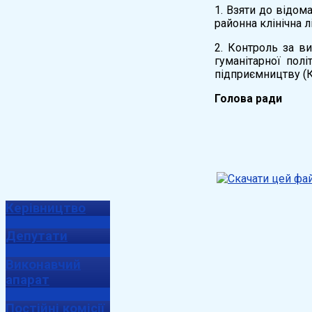
1. Взяти до відо
районна клінічна л
2. Контроль за ви
гуманітарної полі
підприємництву (К
Голо
Керівництво
Депутати
Виконавчий
апарат
Постійні комісії