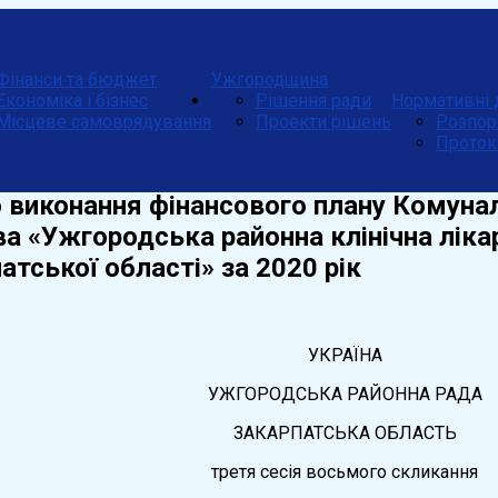
Фінанси та бюджет
Ужгородщина
Економіка і бізнес
Рішення ради
Нормативні 
Місцеве самоврядування
Проекти рішень
Розпор
Проток
о виконання фінансового плану Комуна
а «Ужгородська районна клінічна ліка
атської області» за 2020 рік
УКРАЇНА
УЖГОРОДСЬКА РАЙОННА РАДА
ЗАКАРПАТСЬКА ОБЛАСТЬ
третя сесія восьмого скликання