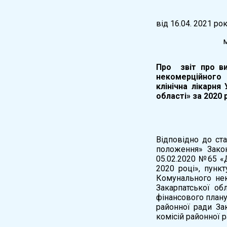
вiд 16.04. 2021 ро
м.Ужг
Про звіт про ви
некомерційног
клінічна лікарня
області» за 2020 
Відповідно до ста
положення» Закон
05.02.2020 №65 «
2020 році», пунк
Комунального нек
Закарпатської об
фінансового план
районної ради За
комісій районної 