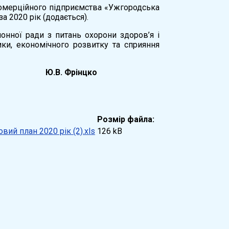
комерційного підприємства «Ужгородська
а 2020 рік (додається).
йонної ради з питань охорони здоров’я і
тики, економічного розвитку та сприяння
рінцко
Розмір файла:
овий план 2020 рік (2).xls
126 kB