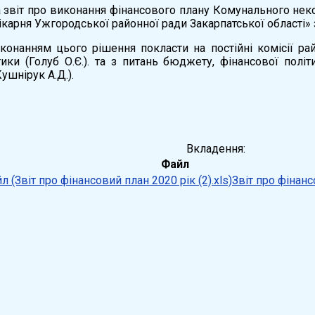
ма звіт про виконання фінансового плану Комунального не
ікарня Ужгородської районної ради Закарпатської області» з
конанням цього рішення покласти на постійні комісії ра
тики (Голуб О.Є.). та з питань бюджету, фінансової полі
ушнірук А.Д.).
ва ради Ю.В. Ф
Вкладення:
Файл
Звіт про фінанс