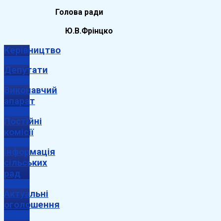
Голова ради
Ю.В.Фрінцко
Керівництво
Депутати
Виконавчий
апарат
Постійні
комісії
Інформація
сільських
рад
Актуальні
оголошення