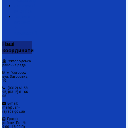
інформації
Державні
закупівлі
Відомості
зазначені
в
декларації
Наші
координати
Ужгородська
районна рада
м. Ужгород
вул. Загорська,
10
(0312) 61-58-
95, (0312) 61-66-
08
E-mail:
mail@uzh-
rajrada.gov.ua
Графік
роботи: Пн - Чт
9.00 - 18.00 Пт