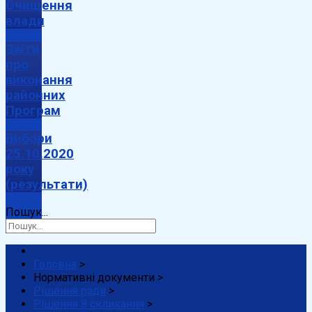
Очищення
влади
Звіти
про
виконання
районних
Програм
Вибори
25.10.2020
року
(результати)
Пошук...
Головна
>
Нормативні документи
>
Рішення ради
>
Рішення 8 скликання
>