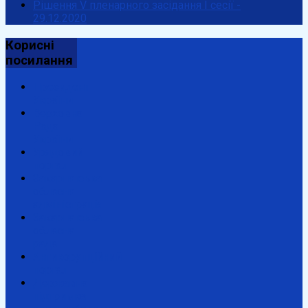
Рішення V пленарного засідання І сесії -
29.12.2020
Корисні
посилання
Президент
України
Верховна
Рада
України
Урядовий
портал
Закарпатська
обласна
адміністрація
Закарпатська
обласна
рада
Антикорупційний
портал
Державна
підтримка