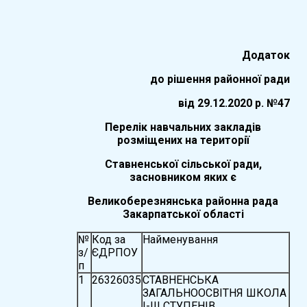
Додаток
до рішення районної ради
вiд 29.12.2020 р. №47
Перелік навчальних закладів
розміщених на території
Ставненської сільської ради,
засновником яких є
Великоберезнянська районна рада
Закарпатської області
№
Код за
Найменування
з/
ЄДРПОУ
п
1
26326035
СТАВНЕНСЬКА
ЗАГАЛЬНООСВІТНЯ ШКОЛА
І-ІІІ СТУПЕНІВ