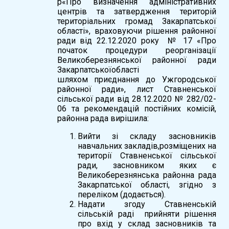
р«Про визначення адміністративних
центрів та затвердження територій
територіальних громад Закарпатської
області», враховуючи рішення районної
ради вiд 22.12.2020 року № 17 «Про
початок процедури реорганізації
Великоберезнянської районної ради
Закарпатськоїобласті
шляхом приєднання до Ужгородської
районної ради», лист Ставненської
сільської ради від 28.12.2020 № 282/02-
06 та рекомендацій постійних комісій,
районна рада вирішила:
Вийти зі складу засновників
навчальних закладів,розміщених на
території Ставненської сільської
ради, засновником яких є
Великоберезнянська районна рада
Закарпатської області, згідно з
переліком (додається).
Надати згоду Ставненській
сільській раді прийняти рішення
про вхід у склад засновників та