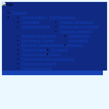
Головна
Історія району
Ужгородщина
Географія
Туризм і рекреація
Інфраструктура
Мистецтво і культура
Охорона здоров'я
Фінанси та бюджет
Нормативні
Економіка і бізнес
документи
Місцеве самоврядування
Новини
Рішення ради
Контакти
Проекти рішень
Відео
Розпорядження голови ради
Протоколи комісій
Протоколи сесій