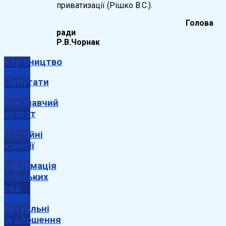
приватизації (Рішко В.С.).
Голова
рад
Р.В.Чорнак
Керівництво
Депутати
Виконавчий
апарат
Постійні
комісії
Інформація
сільських
рад
Актуальні
оголошення