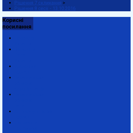
Рішення 7 скликання
>
Рішення 8 сесії - 13.10.2016
Корисні
посилання
Президент
України
Верховна
Рада
України
Урядовий
портал
Закарпатська
обласна
адміністрація
Закарпатська
обласна
рада
Антикорупційний
портал
Державна
підтримка