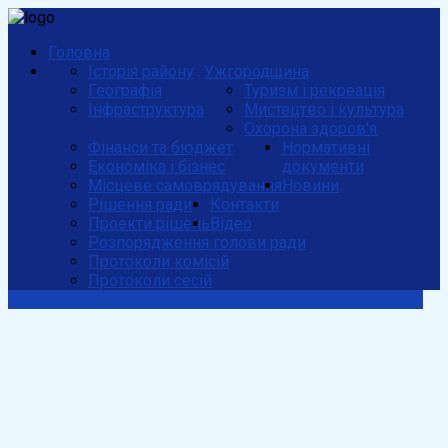
Головна
Історія району
Ужгородщина
Географія
Туризм і рекреація
Інфраструктура
Мистецтво і культура
Охорона здоров'я
Фінанси та бюджет
Нормативні
Економіка і бізнес
документи
Місцеве самоврядування
Новини
Рішення ради
Контакти
Проекти рішень
Відео
Розпорядження голови ради
Протоколи комісій
Протоколи сесій