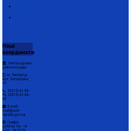
інформації
Державні
закупівлі
Відомості
зазначені
в
декларації
Наші
координати
Ужгородська
районна рада
м. Ужгород
вул. Загорська,
10
(0312) 61-58-
95, (0312) 61-66-
08
E-mail:
mail@uzh-
rajrada.gov.ua
Графік
роботи: Пн - Чт
9.00 - 18.00 Пт