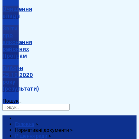
Очищення
влади
Звіти
про
виконання
районних
Програм
Вибори
25.10.2020
року
(результати)
Пошук...
Головна
>
Нормативні документи
>
Рішення ради
>