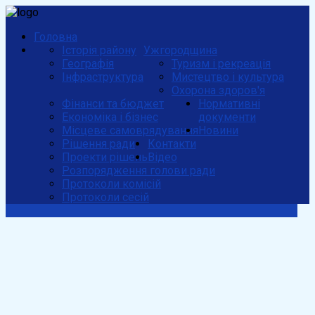
Головна
Історія району
Ужгородщина
Географія
Туризм і рекреація
Інфраструктура
Мистецтво і культура
Охорона здоров'я
Фінанси та бюджет
Нормативні
Економіка і бізнес
документи
Місцеве самоврядування
Новини
Рішення ради
Контакти
Проекти рішень
Відео
Розпорядження голови ради
Протоколи комісій
Протоколи сесій