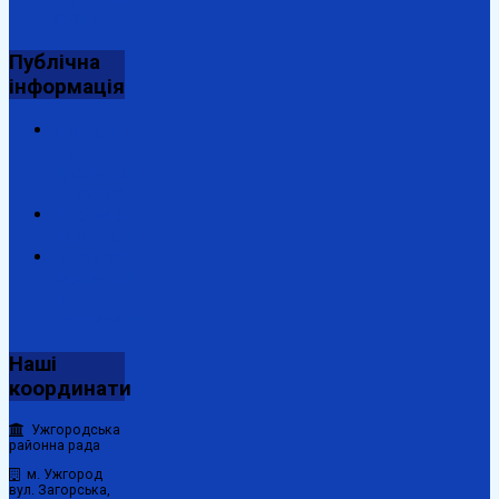
архів"
Публічна
інформація
Доступ
до
публічної
інформації
Державні
закупівлі
Відомості
зазначені
в
декларації
Наші
координати
Ужгородська
районна рада
м. Ужгород
вул. Загорська,