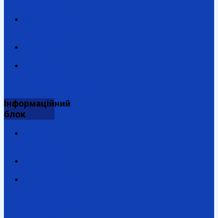
обласна
адміністрація
Закарпатська
обласна
рада
Антикорупційний
портал
Державна
підтримка
енергозбереження
Інформаційний
блок
Відділ
комунальної
власності
Ужгородська
ОДПІ
Комунальний
заклад
"Ужгородський
районний
трудовий