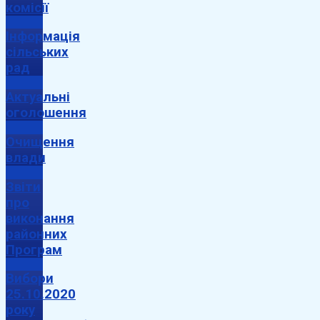
комісії
Інформація
сільських
рад
Актуальні
оголошення
Очищення
влади
Звіти
про
виконання
районних
Програм
Вибори
25.10.2020
року