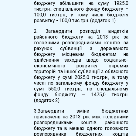
бюджету збільшити на суму 1925,0
тис.грн., спеціального фонду бюджету –
100,0 тис.грн., у тому числі бюджету
розвитку - 100,0 тис.грн. (додаток 1).
2. Затвердити розподіл видатків
районного бюджету на 2013 рік за
головними розпорядниками коштів за
рахунок субвенції з державного
бюджету місцевим бюджетам на
здійснення заходів щодо соціально-
економічного розвитку окремих
територій та іншої субвенції з обласного
бюджету у сумі 2025,0 тис.грн., в тому
числі по загальному фонду бюджету у
сумі 550,0 тис.грн., по спеціальному
фонду бюджету – 1475,0 тис.грн.
(додаток 2).
3.Затвердити зміни бюджетних
призначень на 2013 рік між головними
розпорядниками коштів районного
бюджету та в межах одного головного
розпорядника бюджетних коштів