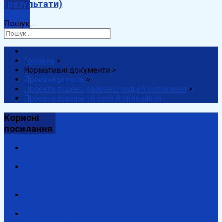
(результати)
Пошук...
Головна
>
Нормативні документи
>
Проекти рішень
>
Проекти рішень районної ради 6 скликання
>
Проекти рішень 16 сесії 8 скликання
Корисні
посилання
Президент
України
Верховна
Рада
України
Урядовий
портал
Закарпатська