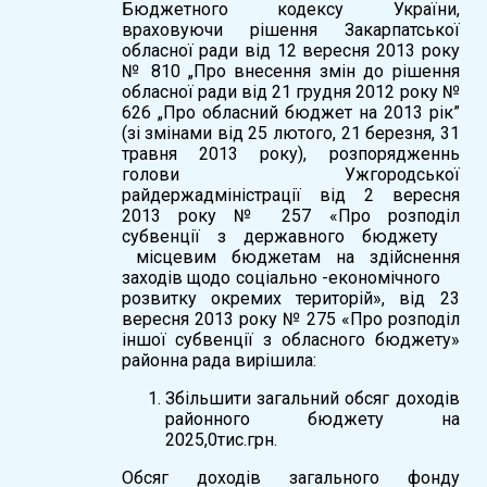
Бюджетного кодексу України,
враховуючи рішення Закарпатської
обласної ради від 12 вересня 2013 року
№ 810 „Про внесення змін до рішення
обласної ради від 21 грудня 2012 року №
626 „Про обласний бюджет на 2013 рік”
(зі змінами від 25 лютого, 21 березня, 31
травня 2013 року), розпорядженнь
голови Ужгородської
райдержадміністрації від 2 вересня
2013 року № 257 «Про розподіл
субвенції з державного бюджету
місцевим бюджетам на здійснення
заходів щодо соціально -економічного
розвитку окремих територій», від 23
вересня 2013 року № 275 «Про розподіл
іншої субвенції з обласного бюджету»
районна рада вирішила:
Збільшити загальний обсяг доходів
районного бюджету на
2025,0тис.грн.
Обсяг доходів загального фонду