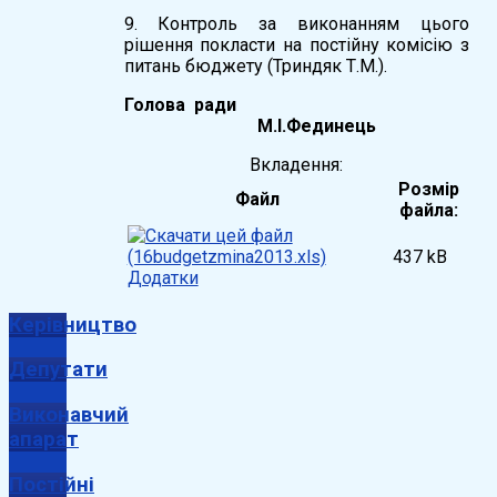
9. Контроль за виконанням цього
рішення покласти на постійну комісію з
питань бюджету (Триндяк Т.М.).
Голова ради
М.І.Фединець
Вкладення:
Розмір
Файл
файла:
437 kB
Додатки
Керівництво
Депутати
Виконавчий
апарат
Постійні