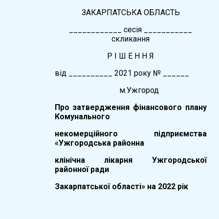
ЗАКАРПАТСЬКА ОБЛАСТЬ
____________ сесія ___________
скликання
Р І Ш Е Н Н Я
вiд __________ 2021 року № ______
м.Ужгород
Про затвердження фінансового плану
Комунального
некомерційного підприємства
«Ужгородська районна
клінічна лікарня Ужгородської
районної ради
Закарпатської області» на 2022 рік