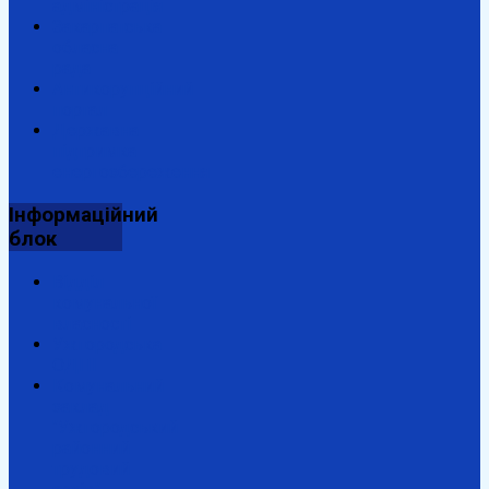
адміністрація
Закарпатська
обласна
рада
Антикорупційний
портал
Державна
підтримка
енергозбереження
Інформаційний
блок
Відділ
комунальної
власності
Ужгородська
ОДПІ
Комунальний
заклад
"Ужгородський
районний
трудовий