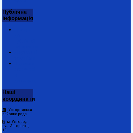
архів"
Публічна
інформація
Доступ
до
публічної
інформації
Державні
закупівлі
Відомості
зазначені
в
декларації
Наші
координати
Ужгородська
районна рада
м. Ужгород
вул. Загорська,
10