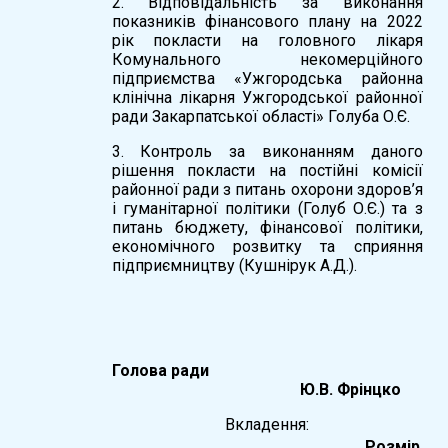
2. Відповідальність за виконання
показників фінансового плану на 2022
рік покласти на головного лікаря
Комунального некомерційного
підприємства «Ужгородська районна
клінічна лікарня Ужгородської районної
ради Закарпатської області» Голуба О.Є.
3. Контроль за виконанням даного
рішення покласти на постійні комісії
районної ради з питань охорони здоров’я
і гуманітарної політики (Голуб О.Є.) та з
питань бюджету, фінансової політики,
економічного розвитку та сприяння
підприємництву (Кушнірук А.Д.).
Голова ради
Ю.В. Фрінцко
Вкладення:
Розмір