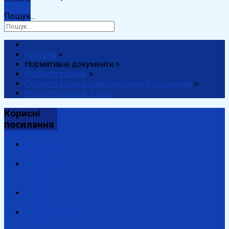
Пошук...
Головна
>
Нормативні документи
>
Проекти рішень
>
Проекти рішень районної ради 8 скликання
>
Проекти рішень 5 сесії
Корисні
посилання
Президент
України
Верховна
Рада
України
Урядовий
портал
Закарпатська
обласна