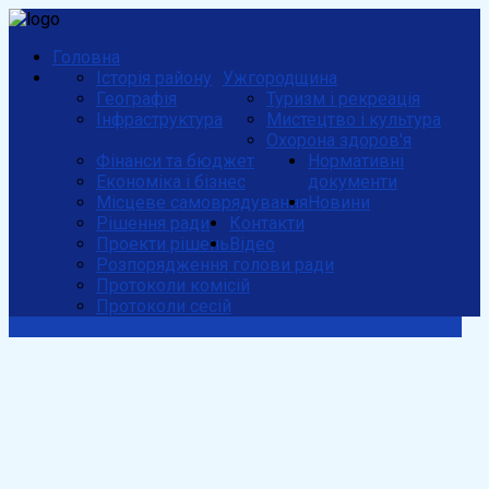
Головна
Історія району
Ужгородщина
Географія
Туризм і рекреація
Інфраструктура
Мистецтво і культура
Охорона здоров'я
Фінанси та бюджет
Нормативні
Економіка і бізнес
документи
Місцеве самоврядування
Новини
Рішення ради
Контакти
Проекти рішень
Відео
Розпорядження голови ради
Протоколи комісій
Протоколи сесій