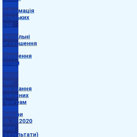
Інформація
сільських
рад
Актуальні
оголошення
Очищення
влади
Звіти
про
виконання
районних
Програм
Вибори
25.10.2020
року
(результати)