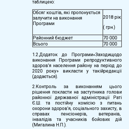
таблицею:
Обсяг коштів, які пропонується
2018 рік
залучити на виконання
Програми
( грн.)
Районний бюджет
70 000
Всього
70 000
1.2.Додаток до Програми«Заходищодо
виконання Програми репродуктивного
здоров’я населення району на період до
2020 року» викласти у такійредакції
(додається).
2.Контроль за виконанням цього
рішення покласти на заступника голови
районної державної адміністрації Раті
Є.Ш. та постійну комісію з питань
охорони здоров’я, соціального захисту, в
справах пенсіонерів, ветеранів,
інвалідів та учасників бойових дій
(Мигалина Н.П.).