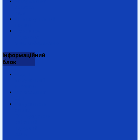
Закарпатська
обласна
рада
Антикорупційний
портал
Державна
підтримка
енергозбереження
Інформаційний
блок
Відділ
комунальної
власності
Ужгородська
ОДПІ
Комунальний
заклад
"Ужгородський
районний
трудовий
архів"