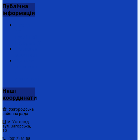
Публічна
інформація
Доступ
до
публічної
інформації
Державні
закупівлі
Відомості
зазначені
в
декларації
Наші
координати
Ужгородська
районна рада
м. Ужгород
вул. Загорська,
10
(0312) 61-58-