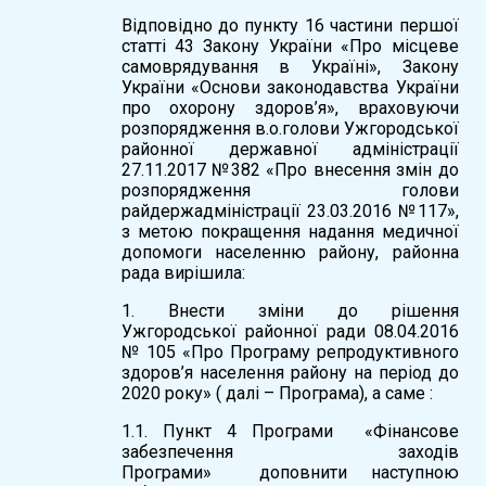
Відповідно до пункту 16 частини першої
статті 43 Закону України «Про місцеве
самоврядування в Україні», Закону
України «Основи законодавства України
про охорону здоров’я», враховуючи
розпорядження в.о.голови Ужгородської
районної державної адміністрації
27.11.2017 №382 «Про внесення змін до
розпорядження голови
райдержадміністрації 23.03.2016 №117»,
з метою покращення надання медичної
допомоги населенню району, районна
рада вирішила:
1. Внести зміни до рішення
Ужгородської районної ради 08.04.2016
№ 105 «Про Програму репродуктивного
здоров’я населення району на період до
2020 року» ( далі – Програма), а саме :
1.1. Пункт 4 Програми «Фінансове
забезпечення заходів
Програми» доповнити наступною