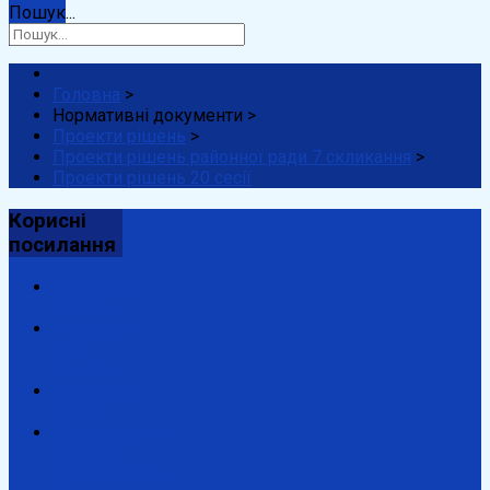
Пошук...
Головна
>
Нормативні документи
>
Проекти рішень
>
Проекти рішень районної ради 7 скликання
>
Проекти рішень 20 сесії
Корисні
посилання
Президент
України
Верховна
Рада
України
Урядовий
портал
Закарпатська
обласна
адміністрація