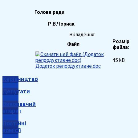
Голова ради
Р.В.Чорнак
Вкладення:
Розмір
Файл
файла:
45 kB
Додаток репродуктивне.doc
Керівництво
Депутати
Виконавчий
апарат
Постійні
комісії