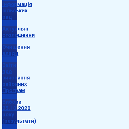
Інформація
сільських
рад
Актуальні
оголошення
Очищення
влади
Звіти
про
виконання
районних
Програм
Вибори
25.10.2020
року
(результати)