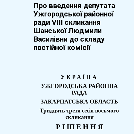
Про введення депутата
Ужгородської районної
ради VIII скликання
Шанської Людмили
Василівни до складу
постійної комісії
УКРАЇНА
УЖГОРОДСЬКА РАЙОННА
РАДА
ЗАКАРПАТСЬКА ОБЛАСТЬ
Тридцять третя
сесія восьмого
скликання
Р І Ш Е Н Н Я