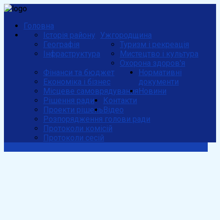
Головна
Історія району
Ужгородщина
Географія
Туризм і рекреація
Інфраструктура
Мистецтво і культура
Охорона здоров'я
Фінанси та бюджет
Нормативні
Економіка і бізнес
документи
Місцеве самоврядування
Новини
Рішення ради
Контакти
Проекти рішень
Відео
Розпорядження голови ради
Протоколи комісій
Протоколи сесій