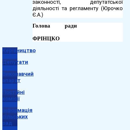
законності, депутатської
діяльності та регламенту (Юрочко
Є.А.)
Голова ради
Юрі
ФРІНЦКО
Керівництво
Депутати
Виконавчий
апарат
Постійні
комісії
Інформація
сільських
рад