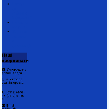
Доступ
до
публічної
інформації
Державні
закупівлі
Відомості
зазначені
в
декларації
Наші
координати
Ужгородська
районна рада
м. Ужгород
вул. Загорська,
10
(0312) 61-58-
95, (0312) 61-66-
08
E-mail: