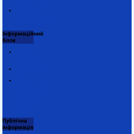
портал
Державна
підтримка
енергозбереження
Інформаційний
блок
Відділ
комунальної
власності
Ужгородська
ОДПІ
Комунальний
заклад
"Ужгородський
районний
трудовий
архів"
Публічна
інформація