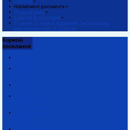
Головна
>
Нормативні документи
>
Рішення ради
>
Рішення 8 скликання
>
Рішення 33 сесія 8 скликання Ужгородської
районної ради 20.02.2026 рік
Корисні
посилання
Президент
України
Верховна
Рада
України
Урядовий
портал
Закарпатська
обласна
адміністрація
Закарпатська
обласна
рада
Антикорупційний