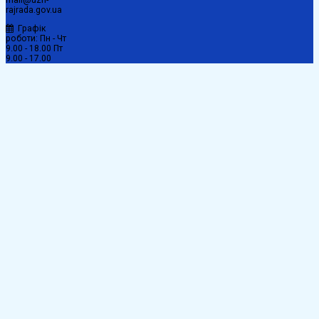
mail@uzh-
rajrada.gov.ua
Графік
роботи: Пн - Чт
9.00 - 18.00 Пт
9.00 - 17.00