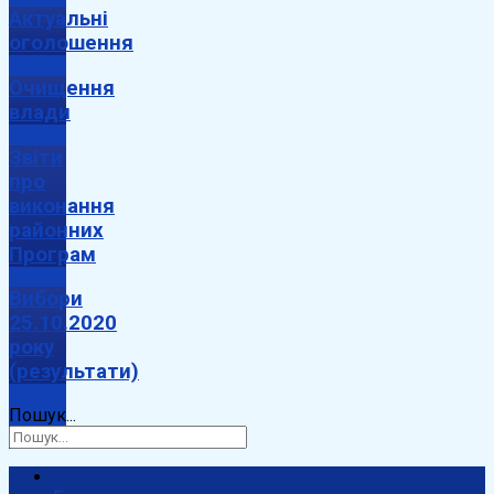
Актуальні
оголошення
Очищення
влади
Звіти
про
виконання
районних
Програм
Вибори
25.10.2020
року
(результати)
Пошук...