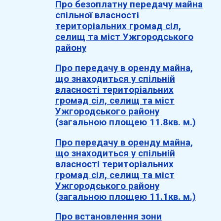
Про безоплатну передачу майна
спільної власності
територіальних громад сіл,
селищ та міст Ужгородського
району
Про передачу в оренду майна,
що знаходиться у спільній
власності територіальних
громад сіл, селищ та міст
Ужгородського району
(загальною площею 11.8кв. м.)
Про передачу в оренду майна,
що знаходиться у спільній
власності територіальних
громад сіл, селищ та міст
Ужгородського району
(загальною площею 11.1кв. м.)
Про встановлення зони