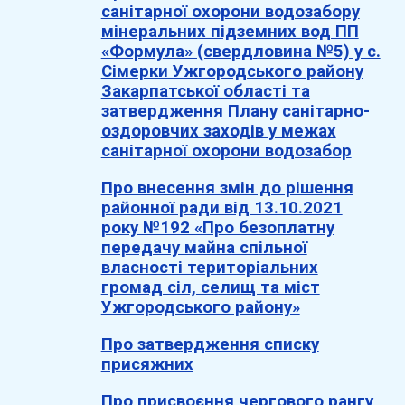
санітарної охорони водозабору
мінеральних підземних вод ПП
«Формула» (свердловина №5) у с.
Сімерки Ужгородського району
Закарпатської області та
затвердження Плану санітарно-
оздоровчих заходів у межах
санітарної охорони водозабор
Про внесення змін до рішення
районної ради від 13.10.2021
року №192 «Про безоплатну
передачу майна спільної
власності територіальних
громад сіл, селищ та міст
Ужгородського району»
Про затвердження списку
присяжних
Про присвоєння чергового рангу