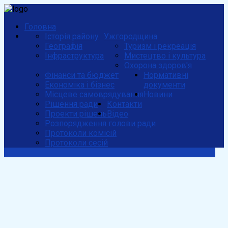
Головна
Історія району
Ужгородщина
Географія
Туризм і рекреація
Інфраструктура
Мистецтво і культура
Охорона здоров'я
Фінанси та бюджет
Нормативні
Економіка і бізнес
документи
Місцеве самоврядування
Новини
Рішення ради
Контакти
Проекти рішень
Відео
Розпорядження голови ради
Протоколи комісій
Протоколи сесій