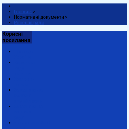
Головна
>
Нормативні документи
>
Рішення ради
Корисні
посилання
Президент
України
Верховна
Рада
України
Урядовий
портал
Закарпатська
обласна
адміністрація
Закарпатська
обласна
рада
Антикорупційний
портал