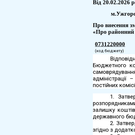
Вiд
20.02.2026
р
м.Ужгор
Про внесення з
«
Про районний 
0731220000
(код бюджету)
Відповід
Бюджетного код
самоврядування
адміністрації 
постійних коміс
1. Затв
розпорядниками
залишку коштів
державного бюдж
2. Затве
згідно з додатк