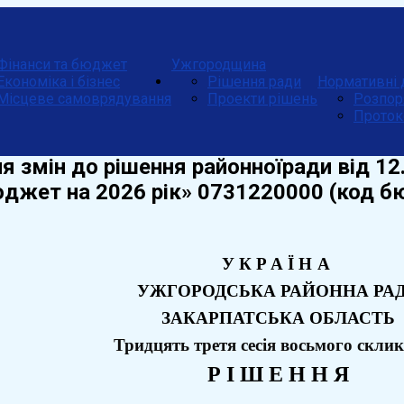
Фінанси та бюджет
Ужгородщина
Економіка і бізнес
Рішення ради
Нормативні 
Місцеве самоврядування
Проекти рішень
Розпор
Проток
я змін до рішення районноїради від 1
юджет на 2026 рік» 0731220000 (код 
УКРАЇНА
УЖГОРОДСЬКА РАЙОННА РА
ЗАКАРПАТСЬКА ОБЛАСТЬ
Тридцять третя
сесія восьмого скли
Р І Ш Е Н Н Я