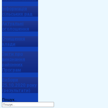
Інформація
сільських рад
Актуальні
оголошення
Очищення
влади
Звіти про
виконання
районних
Програм
Вибори
25.10.2020 року
(результати)
Пошук...