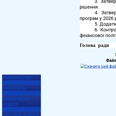
3. Затве
рішення.
4. Затве
програм у 2026 
5. Додатк
6. Контр
фінансової полі
Г
олов
а
р
Фай
Керівництво
Депутати
Виконавчий
апарат
Постійні комісії