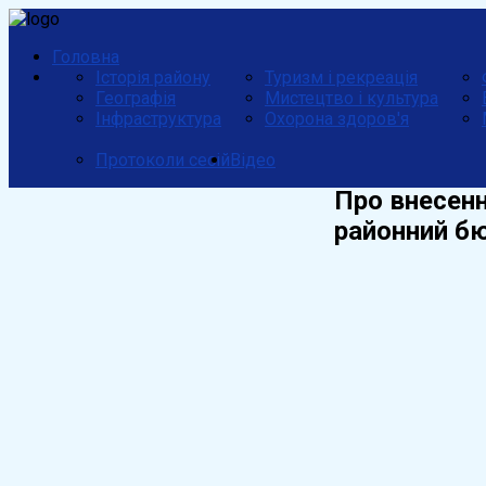
Головна
Історія району
Туризм і рекреація
Географія
Мистецтво і культура
Інфраструктура
Охорона здоров'я
Протоколи сесій
Відео
Про внесенн
районний б