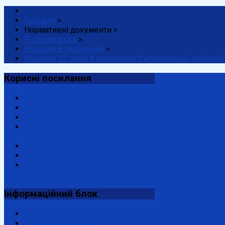
Головна
>
Нормативні документи
>
Рішення ради
>
Рішення 8 скликання
>
Рішення 33 сесія 8 скликання Ужгородської районної
Корисні
посилання
Президент України
Верховна Рада України
Урядовий портал
Закарпатська обласна
адміністрація
Закарпатська обласна рада
Антикорупційний портал
Державна підтримка
енергозбереження
Інформаційний
блок
Відділ комунальної власності
Ужгородська ОДПІ