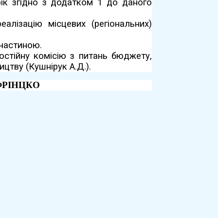
ік згідно з додатком 1 до даного
алізацію місцевих (регіональних)
 частиною.
остійну комісію з питань бюджету,
цтву (Кушнірук А.Д.).
ФРІНЦКО