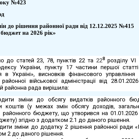
оку №423
од
мін
до
рішення районної
ради від 12.12.2025 №415
бюджет на 20
26
рік
»
8
но до статей 23, 78, пунктів 22 та
22
розділу VI
ексу України, пункту 17 частини першої статт
 в Україні», висновків фінансового управління
– районної військової адміністрації від 28.01.2
ій районна рада вирішила:
ердити зміни до обсягу видатків районного бю
 коштів (у межах змін обсягу доходів, загальн
 районного бюджету, що утворився на 01.01.2026 р
ету) згідно з додатком 2.1 до даного рішення.
рдити зміни до додатку 2 рішення районної ради 
ом 2 до даного рішення.