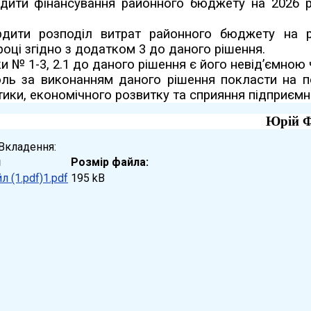
рдити фінансування районного бюджету на 2026 р
рдити розподіл витрат районного бюджету на ре
році згідно з додатком 3 до даного рішення.
и № 1-3, 2.1 до даного рішення є його невід’ємною
оль за виконанням даного рішення покласти на п
тики, економічного розвитку та сприяння підприємни
ади
Юрій 
Вкладення:
л
Розмір файла:
1.pdf
195 kB