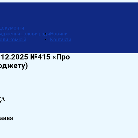
документи
ядження голови ради
Новини
оли комісій
Контакти
2.12.2025 №415 «Про
бюджету)
ДА
кання