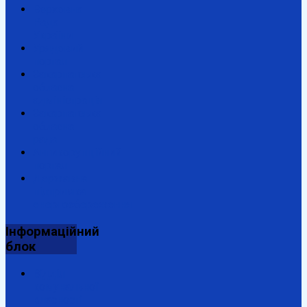
Верховна
Рада
України
Урядовий
портал
Закарпатська
обласна
адміністрація
Закарпатська
обласна
рада
Антикорупційний
портал
Державна
підтримка
енергозбереження
Інформаційний
блок
Відділ
комунальної
власності