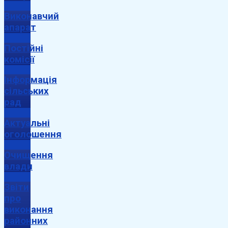
Виконавчий
апарат
Постійні
комісії
Інформація
сільських
рад
Актуальні
оголошення
Очищення
влади
Звіти
про
виконання
районних