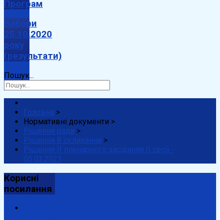
Програм
Вибори
25.10.2020
року
(результати)
Пошук...
Головна
>
Нормативні документи
>
Рішення ради
>
Рішення 8 скликання
>
Рішення ІІ пленарного засідання ІІ сесії -
05.03.2021
Корисні
посилання
Президент
України