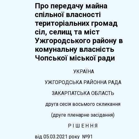
Про передачу майна
спільної власності
територіальних громад
сіл, селищ та міст
Ужгородського району в
комунальну власність
Чопської міської ради
УКРАЇНА
УЖГОРОДСЬКА РАЙОННА РАДА
ЗАКАРПАТСЬКА ОБЛАСТЬ
друга сесія восьмого скликання
(друге пленарне засідання)
Р І Ш Е Н Н Я
вiд 05.03.2021 року №91