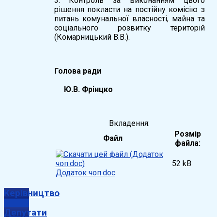
3. Контроль за виконанням цього
рішення покласти на постійну комісію з
питань комунальної власності, майна та
соціального розвитку територій
(Комарницький В.В.).
Голова ради
Ю.В. Фрінцко
Вкладення:
Розмір
Файл
файла:
52 kB
Додаток чоп.doc
Керівництво
Депутати