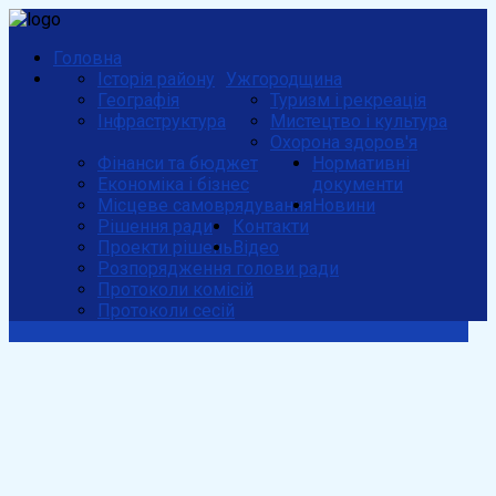
Головна
Історія району
Ужгородщина
Географія
Туризм і рекреація
Інфраструктура
Мистецтво і культура
Охорона здоров'я
Фінанси та бюджет
Нормативні
Економіка і бізнес
документи
Місцеве самоврядування
Новини
Рішення ради
Контакти
Проекти рішень
Відео
Розпорядження голови ради
Протоколи комісій
Протоколи сесій