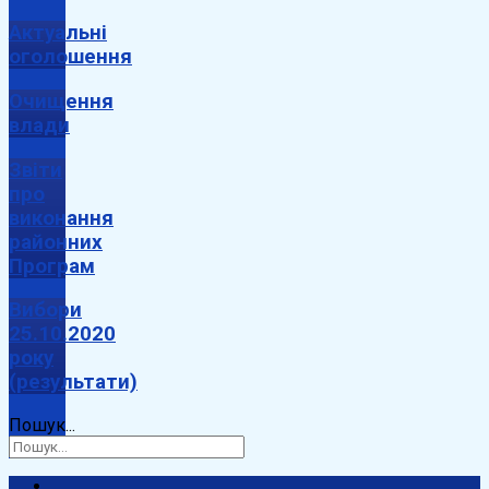
Актуальні
оголошення
Очищення
влади
Звіти
про
виконання
районних
Програм
Вибори
25.10.2020
року
(результати)
Пошук...