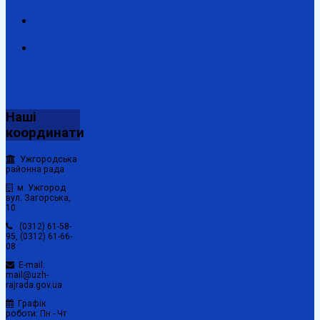
інформації
Державні
закупівлі
Відомості
зазначені
в
декларації
Наші
координати
Ужгородська
районна рада
м. Ужгород
вул. Загорська,
10
(0312) 61-58-
95, (0312) 61-66-
08
E-mail:
mail@uzh-
rajrada.gov.ua
Графік
роботи: Пн - Чт