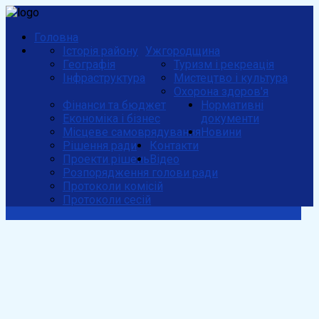
Головна
Історія району
Ужгородщина
Географія
Туризм і рекреація
Інфраструктура
Мистецтво і культура
Охорона здоров'я
Фінанси та бюджет
Нормативні
Економіка і бізнес
документи
Місцеве самоврядування
Новини
Рішення ради
Контакти
Проекти рішень
Відео
Розпорядження голови ради
Протоколи комісій
Протоколи сесій