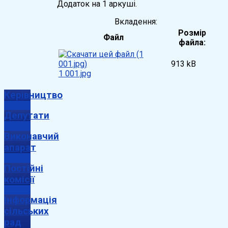
Додаток на 1 аркуші.
Вкладення:
Розмір
Файл
файла:
913 kB
1 001.jpg
Керівництво
Депутати
Виконавчий
апарат
Постійні
комісії
Інформація
сільських
рад