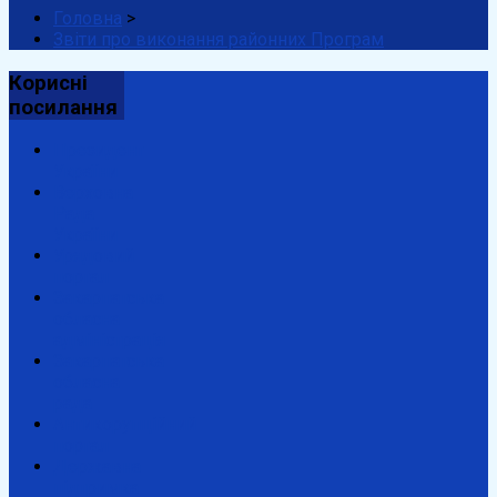
Головна
>
Звіти про виконання районних Програм
Корисні
посилання
Президент
України
Верховна
Рада
України
Урядовий
портал
Закарпатська
обласна
адміністрація
Закарпатська
обласна
рада
Антикорупційний
портал
Державна
підтримка