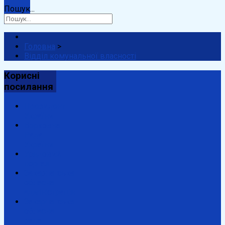
Пошук...
Головна
>
Відділ комунальної власності
Корисні
посилання
Президент
України
Верховна
Рада
України
Урядовий
портал
Закарпатська
обласна
адміністрація
Закарпатська
обласна
рада