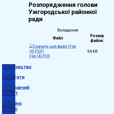
Розпорядження голови
Ужгородської районної
ради
Вкладення:
Розмір
Файл
файла:
54 kB
File (4).PDF
Керівництво
Депутати
Виконавчий
апарат
Постійні
комісії