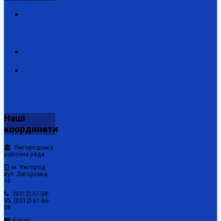
Доступ
до
публічної
інформації
Державні
закупівлі
Відомості
зазначені
в
декларації
Наші
координати
Ужгородська
районна рада
м. Ужгород
вул. Загорська,
10
(0312) 61-58-
95, (0312) 61-66-
08
E-mail: