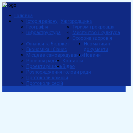
Головна
Історія району
Ужгородщина
Географія
Туризм і рекреація
Інфраструктура
Мистецтво і культура
Охорона здоров'я
Фінанси та бюджет
Нормативні
Економіка і бізнес
документи
Місцеве самоврядування
Новини
Рішення ради
Контакти
Проекти рішень
Відео
Розпорядження голови ради
Протоколи комісій
Протоколи сесій