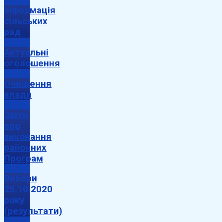
Інформація
сільських
рад
Актуальні
оголошення
Очищення
влади
Звіти
про
виконання
районних
Програм
Вибори
25.10.2020
року
(результати)