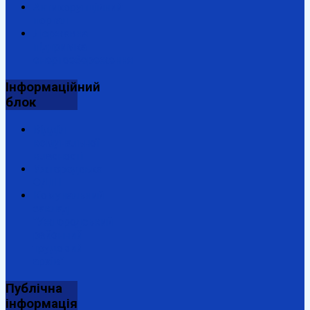
Антикорупційний
портал
Державна
підтримка
енергозбереження
Інформаційний
блок
Відділ
комунальної
власності
Ужгородська
ОДПІ
Комунальний
заклад
"Ужгородський
районний
трудовий
архів"
Публічна
інформація