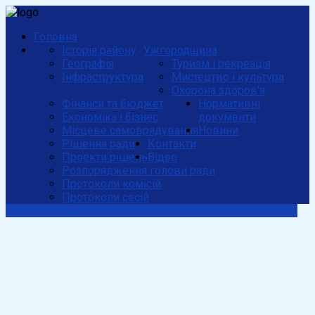
Головна
Історія району
Ужгородщина
Географія
Туризм і рекреація
Інфраструктура
Мистецтво і культура
Охорона здоров'я
Фінанси та бюджет
Нормативні
Економіка і бізнес
документи
Місцеве самоврядування
Новини
Рішення ради
Контакти
Проекти рішень
Відео
Розпорядження голови ради
Протоколи комісій
Протоколи сесій