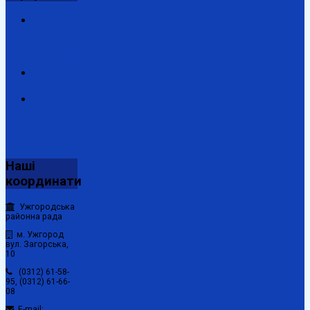
Доступ
до
публічної
інформації
Державні
закупівлі
Відомості
зазначені
в
декларації
Наші
координати
Ужгородська
районна рада
м. Ужгород
вул. Загорська,
10
(0312) 61-58-
95, (0312) 61-66-
08
E-mail: