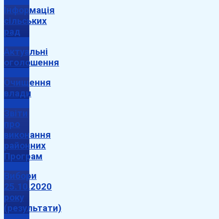
Інформація
сільських
рад
Актуальні
оголошення
Очищення
влади
Звіти
про
виконання
районних
Програм
Вибори
25.10.2020
року
(результати)