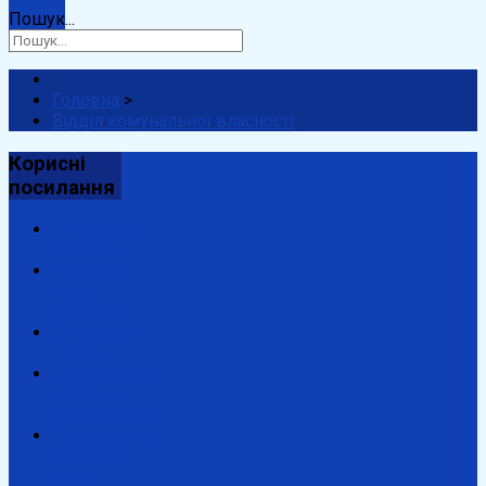
Пошук...
Головна
>
Відділ комунальної власності
Корисні
посилання
Президент
України
Верховна
Рада
України
Урядовий
портал
Закарпатська
обласна
адміністрація
Закарпатська
обласна
рада