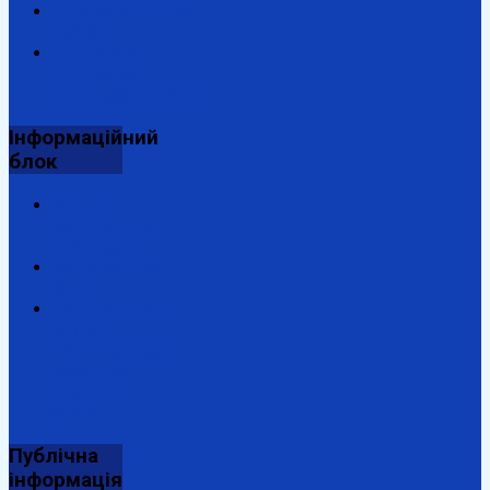
Антикорупційний
портал
Державна
підтримка
енергозбереження
Інформаційний
блок
Відділ
комунальної
власності
Ужгородська
ОДПІ
Комунальний
заклад
"Ужгородський
районний
трудовий
архів"
Публічна
інформація