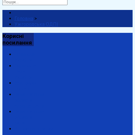
Головна
>
Ужгородська ОДПІ
Корисні
посилання
Президент
України
Верховна
Рада
України
Урядовий
портал
Закарпатська
обласна
адміністрація
Закарпатська
обласна
рада
Антикорупційний
портал