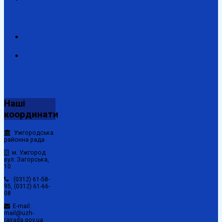
до
публічної
інформації
Державні
закупівлі
Відомості
зазначені
в
декларації
Наші
координати
Ужгородська
районна рада
м. Ужгород
вул. Загорська,
10
(0312) 61-58-
95, (0312) 61-66-
08
E-mail:
mail@uzh-
rajrada.gov.ua