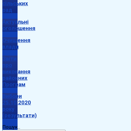
сільських
рад
Актуальні
оголошення
Очищення
влади
Звіти
про
виконання
районних
Програм
Вибори
25.10.2020
року
(результати)
Пошук...