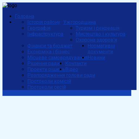
Головна
Історія району
Ужгородщина
Географія
Туризм і рекреація
Інфраструктура
Мистецтво і культура
Охорона здоров'я
Фінанси та бюджет
Нормативні
Економіка і бізнес
документи
Місцеве самоврядування
Новини
Рішення ради
Контакти
Проекти рішень
Відео
Розпорядження голови ради
Протоколи комісій
Протоколи сесій