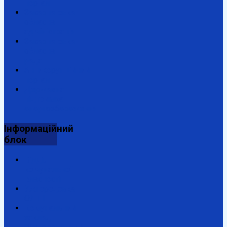
портал
Закарпатська
обласна
адміністрація
Закарпатська
обласна
рада
Антикорупційний
портал
Державна
підтримка
енергозбереження
Інформаційний
блок
Відділ
комунальної
власності
Ужгородська
ОДПІ
Комунальний
заклад