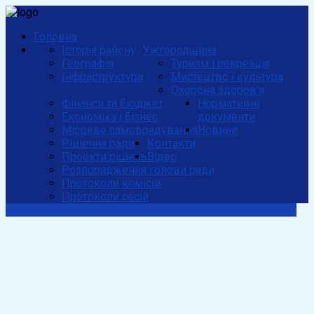
Головна
Історія району
Ужгородщина
Географія
Туризм і рекреація
Інфраструктура
Мистецтво і культура
Охорона здоров'я
Фінанси та бюджет
Нормативні
Економіка і бізнес
документи
Місцеве самоврядування
Новини
Рішення ради
Контакти
Проекти рішень
Відео
Розпорядження голови ради
Протоколи комісій
Протоколи сесій