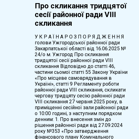
Про скликання тридцятої
сесії районної ради VIІI
скликання
У К Р А Ї Н А Р О З П О Р Я Д Ж Е Н Н Я
голови Ужгородської районної ради
Закарпатської області від 16.06.2025 №
24/о м. Ужгород Про скликання
тридцятої сесії районної ради VIІI
скликання Відповідно до статті 46,
частини сьомої статті 55 Закону України
«Про місцеве самоврядування в
Україні», статті 9 Регламенту роботи
районної ради VIІI скликання, скликати
чергову тридцяту сесію районної ради
VIІI скликання 27 червня 2025 року, в
приміщенні сесійної зали районної ради
о 10:00 годині, з наступним порядком
денним: 1. Про внесення змін до
рішення районної ради від 27.09.2024
року №353 «Про затвердження
фінансового плану Комунального