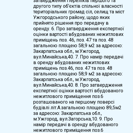
затвердження Переліків першого та
другого типу об’єктів спільної власності
територіальних громад сіл, селищ та міст
Ужгородського району, щодо яких
прийнято рішення про передачу в
оренду. 6. Про затвердження експертної
оцінки вартості вбудованих нежитлових
приміщень поз. 46, поз. 47 та поз. 48
загальною площею 58,9 м2 за адресою:
Закарпатська обл., м.Ужгород,
вул.Минайська,40. 7. Про намір передачі
в оренду вбудованих нежитлових
приміщень поз.46, поз. 47 та поз. 48
загальною площею 58,9 м2 за адресою:
Закарпатська обл., м.Ужгород,
вул.Минайська,40. 8. Про затвердження
експертної оцінки вартості вбудованого
нежитлового приміщення поз.6
розташованого на першому поверсі
будівлі літ.А.загальною площею 89,5м2
за адресою: Закарпатська обл.,
м.Ужгород, вул.Загорська,10. 9. Про
намір передачі в оренду вбудованого
нежитлового приміщення поз.6