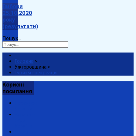
Вибори
25.10.2020
року
(результати)
Пошук...
Головна
>
Ужгородщина
>
Туризм і рекреація
Корисні
посилання
Президент
України
Верховна
Рада
України
Урядовий