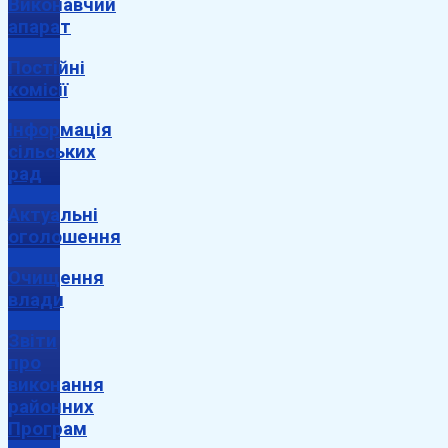
Виконавчий
апарат
Постійні
комісії
Інформація
сільських
рад
Актуальні
оголошення
Очищення
влади
Звіти
про
виконання
районних
Програм