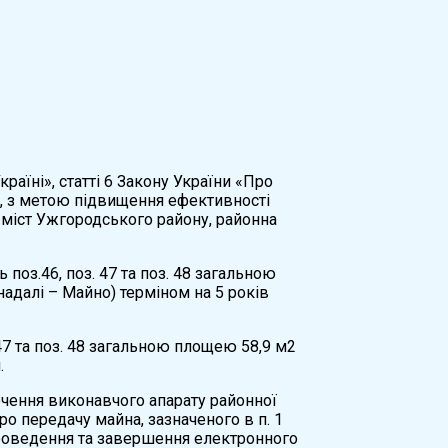
раїні», статті 6 Закону України «Про
й, з метою підвищення ефективності
а міст Ужгородського району, районна
оз.46, поз. 47 та поз. 48 загальною
адалі – Майно) терміном на 5 років
7 та поз. 48 загальною площею 58,9 м2
.
ечення виконавчого апарату районної
ро передачу майна, зазначеного в п. 1
я проведення та завершення електронного