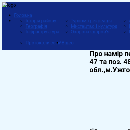
Головна
Історія району
Туризм і рекреація
Географія
Мистецтво і культура
Інфраструктура
Охорона здоров'я
Протоколи сесій
Відео
Про намір п
47 та поз. 
обл.,м.Ужго