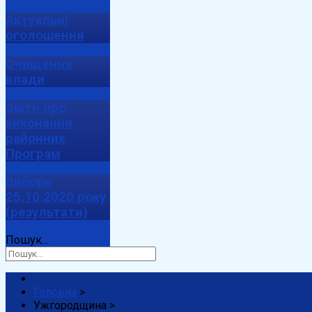
Актуальні
оголошення
Очищення
влади
Звіти про
виконання
районних
Програм
Вибори
25.10.2020 року
(результати)
Пошук...
Головна
>
Ужгородщина
>