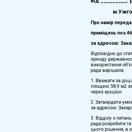
вiд
_________
.
м.Ужг
Про намір переда
приміщень поз.46,
за адресою: Зака
Відповідно до стат
оренду державного
використання об’є
рада вирішила:
1. Вважати за доц
площею 58,9 м2 за
через аукціон.
2. Затвердити умо
за адресою: Закар
3. Відділу з пита
ради розробити та
цього рішення, в о