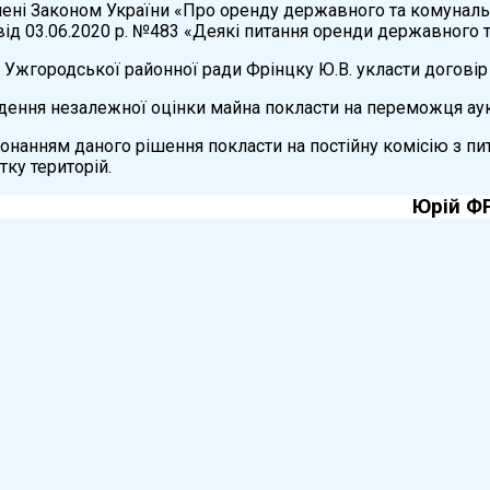
лені Законом України «Про оренду державного та комуналь
 від 03.06.2020 р. №483 «Деякі питання оренди державного 
і Ужгородської районної ради Фрінцку Ю.В. укласти догові
едення незалежної оцінки майна покласти на переможця аук
конанням даного рішення покласти на постійну комісію з пи
тку територій.
а ради Юрій ФРІН