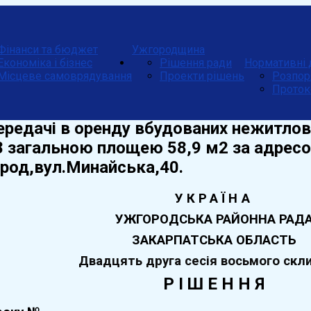
Фінанси та бюджет
Ужгородщина
Економіка і бізнес
Рішення ради
Нормативні 
Місцеве самоврядування
Проекти рішень
Розпор
Проток
ередачі в оренду вбудованих нежитлови
48 загальною площею 58,9 м2 за адрес
род,вул.Минайська,40.
УКРАЇНА
УЖГОРОДСЬКА РАЙОННА РАД
ЗАКАРПАТСЬКА ОБЛАСТЬ
Двадцять друга
сесія восьмого скл
Р І Ш Е Н Н Я