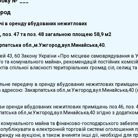
 року №
___
ород
чі в оренду вбудованих нежитлових
 поз. 47 та поз. 48 загальною площею 58,9 м2
рпатська обл.,м.Ужгород,вул.Минайська,40.
ей 43, 60 Закону України «Про місцеве самоврядування в Ук
 та комунального майна», рекомендацій постійних комісі
ктів спільної власності територіальних громад сіл, селищ т
ільне передачу в оренду вбудованих нежитлових приміщень п
 адресою: Закарпатська обл.,м.Ужгород,вул.Минайська,40 (н
ви оренди вбудованих нежитлових приміщень поз.46, поз. 4
патська обл.,м.Ужгород,вул.Минайська,40 згідно з додатком
нь комунального майна та фінансово-господарського забезп
 опублікувати в електронній торговій системі оголошення п
ренду на аукціоні, а також вчиняти інші дії, необхідні дл