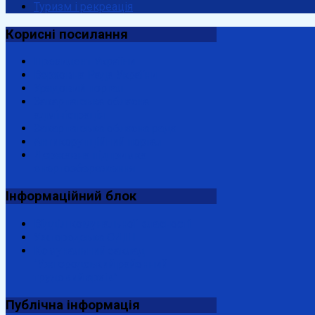
Туризм і рекреація
Корисні
посилання
Президент України
Верховна Рада України
Урядовий портал
Закарпатська обласна
адміністрація
Закарпатська обласна рада
Антикорупційний портал
Державна підтримка
енергозбереження
Інформаційний
блок
Відділ комунальної власності
Ужгородська ОДПІ
Комунальний заклад
"Ужгородський районний
трудовий архів"
Публічна
інформація