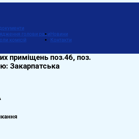
документи
ядження голови ради
Новини
оли комісій
Контакти
х приміщень поз.46, поз.
ою: Закарпатська
А
икання