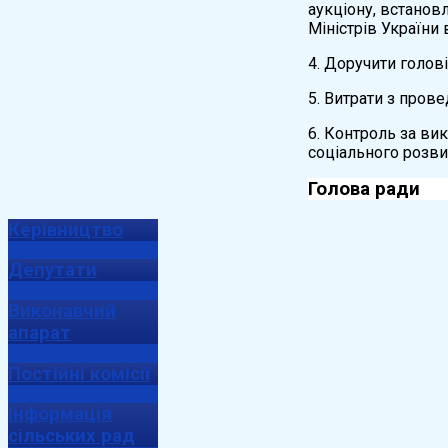
аукціону, встанов
Міністрів України
4. Доручити голов
5. Витрати з пров
6. Контроль за ви
соціального розви
Голов
Керівництво
Депутати
Виконавчий
апарат
Постійні комісії
Інформація
сільських рад