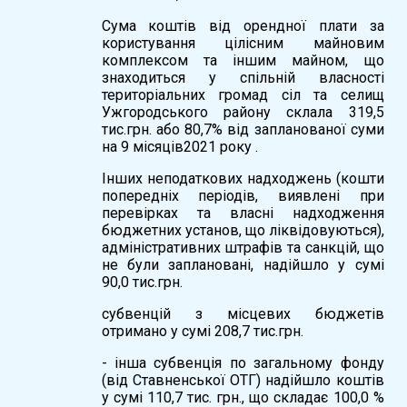
Сума коштів від орендної плати за
користування цілісним майновим
комплексом та іншим майном, що
знаходиться у спільній власності
територіальних громад сіл та селищ
Ужгородського району склала 319,5
тис.грн. або 80,7% від запланованої суми
на 9 місяців2021 року .
Інших неподаткових надходжень (кошти
попередніх періодів, виявлені при
перевірках та власні надходження
бюджетних установ, що ліквідовуються),
адміністративних штрафів та санкцій, що
не були заплановані, надійшло у сумі
90,0 тис.грн.
субвенцій з місцевих бюджетів
отримано у сумі 208,7 тис.грн.
- інша субвенція по загальному фонду
(від Ставненської ОТГ) надійшло коштів
у сумі 110,7 тис. грн., що складає 100,0 %