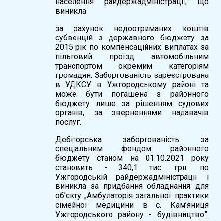
населення райдержадміністрації, що
виникла
за рахунок недоотриманих коштів
субвенцій з державного бюджету за
2015 рік по компенсаційних виплатах за
пільговий проїзд автомобільним
транспортом окремим категоріям
громадян. Заборгованість зареєстрована
в УДКСУ в Ужгородському районі та
може бути погашена з районного
бюджету лише за рішенням судових
органів, за зверненнями надавачів
послуг.
Дебіторська заборгованість за
спеціальним фондом районного
бюджету станом на 01.10.2021 року
становить - 340,1 тис. грн. по
Ужгородській райдержадміністрації і
виникла за придбання обладнання для
об’єкту „Амбулаторія загальної практики
сімейної медицини в с. Кам’яниця
Ужгородського району - будівництво”.