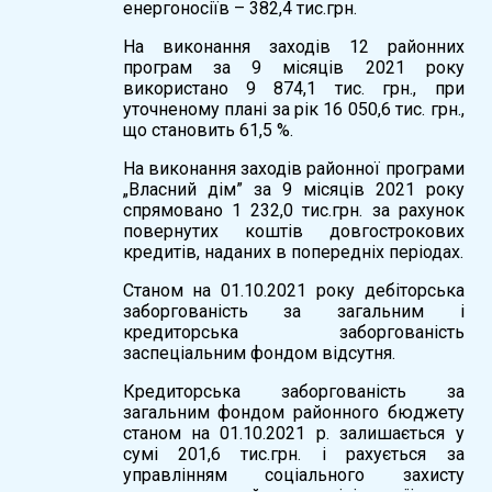
енергоносіїв – 382,4 тис.грн.
На виконання заходів 12 районних
програм за 9 місяців 2021 року
використано 9 874,1 тис. грн., при
уточненому плані за рік 16 050,6 тис. грн.,
що становить 61,5 %.
На виконання заходів районної програми
„Власний дім” за 9 місяців 2021 року
спрямовано 1 232,0 тис.грн. за рахунок
повернутих коштів довгострокових
кредитів, наданих в попередніх періодах.
Станом на 01.10.2021 року дебіторська
заборгованість за загальним і
кредиторська заборгованість
заспеціальним фондом відсутня.
Кредиторська заборгованість за
загальним фондом районного бюджету
станом на 01.10.2021 р. залишається у
сумі 201,6 тис.грн. і рахується за
управлінням соціального захисту