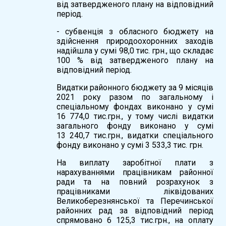
від затвердженого плану на відповідний
період.
- субвенція з обласного бюджету на
здійснення природоохоронних заходів
надійшла у сумі 98,0 тис. грн., що складає
100 % від затвердженого плану на
відповідний період.
Видатки районного бюджету за 9 місяців
2021 року разом по загальному і
спеціальному фондах виконано у сумі
16 774,0 тис.грн., у тому числі видатки
загального фонду виконано у сумі
13 240,7 тис.грн., видатки спеціального
фонду виконано у сумі 3 533,3 тис. грн.
На виплату заробітної плати з
нарахуваннями працівникам районної
ради та на повний розрахунок з
працівниками ліквідованих
Великоберезнянської та Перечинської
районних рад за відповідний період
спрямовано 6 125,3 тис.грн., на оплату