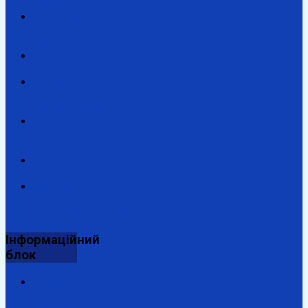
України
Верховна
Рада
України
Урядовий
портал
Закарпатська
обласна
адміністрація
Закарпатська
обласна
рада
Антикорупційний
портал
Державна
підтримка
енергозбереження
Інформаційний
блок
Відділ
комунальної