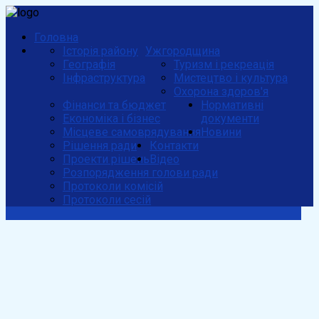
Головна
Історія району
Ужгородщина
Географія
Туризм і рекреація
Інфраструктура
Мистецтво і культура
Охорона здоров'я
Фінанси та бюджет
Нормативні
Економіка і бізнес
документи
Місцеве самоврядування
Новини
Рішення ради
Контакти
Проекти рішень
Відео
Розпорядження голови ради
Протоколи комісій
Протоколи сесій