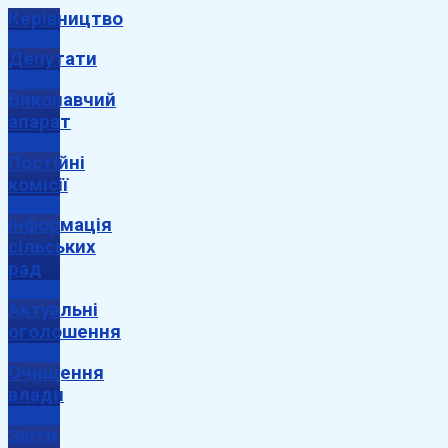
Керівництво
Депутати
Виконавчий
апарат
Постійні
комісії
Інформація
сільських
рад
Актуальні
оголошення
Очищення
влади
Звіти