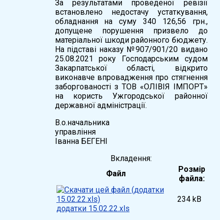
За результатами проведеної ревізії
встановлено недостачу устаткування,
обладнання на суму 340 126,56 грн.,
допущене порушення призвело до
матеріальної шкоди районного бюджету.
На підставі наказу №907/901/20 видано
25.08.2021 року Господарським судом
Закарпатської області, відкрито
виконавче впровадження про стягнення
заборгованості з ТОВ «ОЛІВІЯ ІМПОРТ»
на користь Ужгородської районної
державної адміністрації.
В.о.начальника
управління
Іванна БЕГЕНІ
Вкладення:
Розмір
Файл
файла:
234 kB
додатки 15.02.22.xls