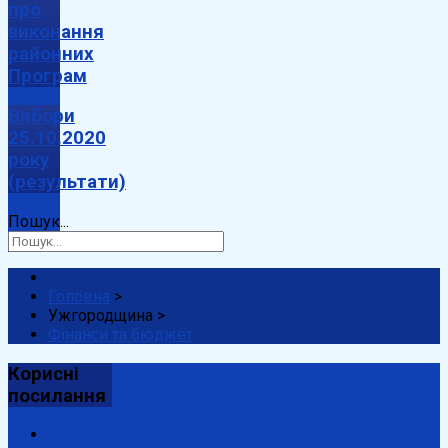
про
виконання
районних
Програм
Вибори
25.10.2020
року
(результати)
Пошук...
Головна
>
Ужгородщина
>
Фінанси та бюджет
Корисні
посилання
Президент