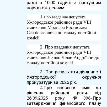
ради о 10:00 годині, з наступним
порядком денним:
1.
депутата
Про введення
Ужгородської районної ради VIII
скликання
Молнара Ростислава
Станіславовича до складу постійної
комісії.
2.
Про введення
депутата
Ужгородської районної ради VIII
скликання
Лешко Чілли Андріївни до
складу постійної комісії.
3
.
Про результати діяльності
Ужгородської окружної
прокуратури за 2025 рік.
4.
Про внесення змін до
рішення районної ради від
26.09.2025 року №398
«Про
затвердження фінансового плану