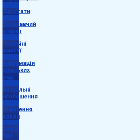
Депутати
Виконавчий
апарат
Постійні
комісії
Інформація
сільських
рад
Актуальні
оголошення
Очищення
влади
Звіти
про