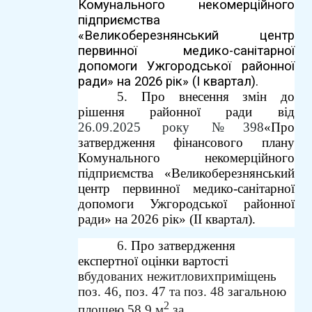
Комунального некомерційного
підприємства
«Великоберезнянський центр
первинної медико-санітарної
допомоги Ужгородської районної
ради» на 2026 рік» (І квартал).
5.
Про внесення змін до
рішення районної ради від
26.09.2025 року №398
«Про
затвердження фінансового плану
Комунального некомерційного
підприємства «Великоберезнянський
центр первинної медико-санітарної
допомоги Ужгородської районної
ради» на 2026 рік» (ІІ квартал).
6.
Про затвердження
експертної оцінки вартості
в
будованих
нежитлових
приміщень
поз.
46,
поз.
47
та
поз.
48
загальною
2
площею
58,9
м
за