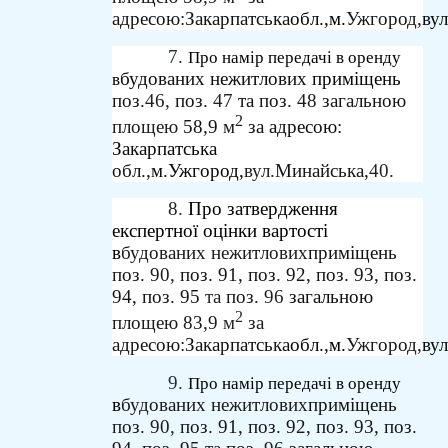
адресою:
Закарпатська
обл.,
м.
Ужгород,
вул
7.
Про намір передачі в оренду
будованих
нежитлових
приміщень
в
поз.
46,
поз.
47
та
поз.
48
загальною
2
площею
58,9
м
за
адресою:
Закарпатська
обл.,
м.
Ужгород,
вул.
Минайська,
40.
8.
Про затвердження
експертної оцінки вартості
в
будованих
нежитлових
приміщень
поз.
90,
поз.
91, поз. 92, поз. 93, поз.
94, поз. 95
та
поз.
96
загальною
2
площею
83,9
м
за
адресою:
Закарпатська
обл.,
м.
Ужгород,
вул
9.
Про намір передачі в оренду
в
будованих
нежитлових
приміщень
поз.
90,
поз.
91, поз. 92, поз. 93, поз.