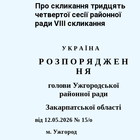
Про скликання тридцять
четвертої сесії районної
ради VIІI скликання
У К Р А Ї Н А
Р О З П О Р Я Д Ж Е Н
Н Я
голови Ужгородської
районної ради
Закарпатської області
від 12.05.2026 № 15/о
м. Ужгород