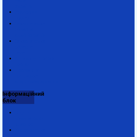
Рада
України
Урядовий
портал
Закарпатська
обласна
адміністрація
Закарпатська
обласна
рада
Антикорупційний
портал
Державна
підтримка
енергозбереження
Інформаційний
блок
Відділ
комунальної
власності
Ужгородська
ОДПІ