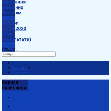
виконання
районних
Програм
Вибори
25.10.2020
року
(результати)
Пошук...
Головна
>
Новини
Корисні
посилання
Президент
України
Верховна