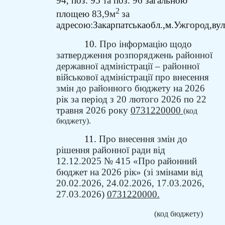
94, поз. 95
та
поз.
96
загальною
2
площею
83,9
м
за
адресою:
Закарпатська
обл.,
м.
Ужгород,
вул
10.
Про інформацію щодо
затвердження розпоряджень районної
державної адміністрації – районної
військової адміністрації про внесення
змін до районного бюджету на 2026
рік за період з 20 лютого 2026 по 22
травня 2026 року
0731220000
(код
бюджету).
11.
Про внесення змін до
рішення районної ради від
12.12.2025 № 415 «Про районний
бюджет на 2026 рік» (зі змінами від
20.02.2026, 24.02.2026, 17.03.2026,
27.03.2026)
0731220000.
(код бюджету)