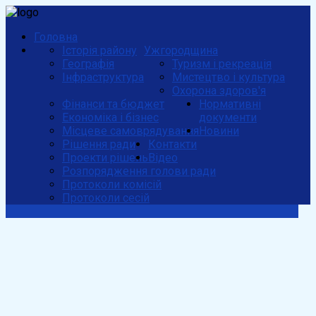
Головна
Історія району
Ужгородщина
Географія
Туризм і рекреація
Інфраструктура
Мистецтво і культура
Охорона здоров'я
Фінанси та бюджет
Нормативні
Економіка і бізнес
документи
Місцеве самоврядування
Новини
Рішення ради
Контакти
Проекти рішень
Відео
Розпорядження голови ради
Протоколи комісій
Протоколи сесій