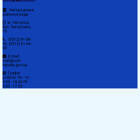
Ужгородська
районна рада
м. Ужгород
вул. Загорська,
10
(0312) 61-58-
95, (0312) 61-66-
08
E-mail:
mail@uzh-
rajrada.gov.ua
Графік
роботи: Пн - Чт
9.00 - 18.00 Пт
9.00 - 17.00