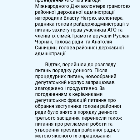
проведення АТО та з нагоди
Міжнародного Дня волонтера грамотою
районної державної адміністрації
нагородили Власту Негрю, волонтера,
радника голови райдержадміністрації з
питань захисту прав учасників АТО та
членів їх сімей. Грамоти вручали Руслан
Чорнак, голова ради та Анатолій
Синишин, голова районної державної
адміністрації.
Відтак, перейшли до розгляду
питань порядку денного. Після
процедурних питань, новообраний
депутатський корпус запрацював
злагоджено і продуктивно. За
погодженням з керівниками
депутатських фракцій питання про
обрання заступника голови районної
ради було знято з порядку денного
третього засідання, перенесли також
питання про регламент роботи та
утворення президії районної ради, з
метою якісного їх опрацювання.