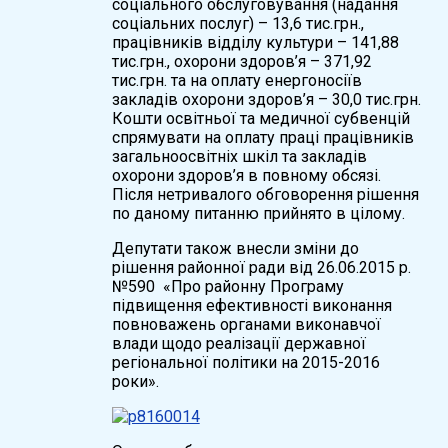
соціального обслуговування (надання
соціальних послуг) – 13,6 тис.грн.,
працівників відділу культури – 141,88
тис.грн., охорони здоров’я – 371,92
тис.грн. та на оплату енергоносіїв
закладів охорони здоров’я – 30,0 тис.грн.
Кошти освітньої та медичної субвенцій
спрямувати на оплату праці працівників
загальноосвітніх шкіл та закладів
охорони здоров’я в повному обсязі.
Після нетривалого обговорення рішення
по даному питанню прийнято в цілому.
Депутати також внесли зміни до
рішення районної ради від 26.06.2015 р.
№590 «Про районну Програму
підвищення ефективності виконання
повноважень органами виконавчої
влади щодо реалізації державної
регіональної політики на 2015-2016
роки».