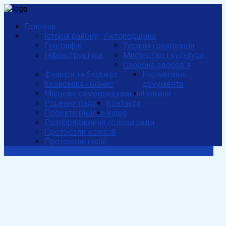
Головна
Історія району
Ужгородщина
Географія
Туризм і рекреація
Інфраструктура
Мистецтво і культура
Охорона здоров'я
Фінанси та бюджет
Нормативні
Економіка і бізнес
документи
Місцеве самоврядування
Новини
Рішення ради
Контакти
Проекти рішень
Відео
Розпорядження голови ради
Протоколи комісій
Протоколи сесій