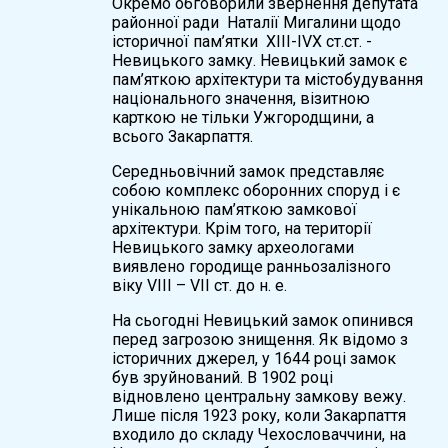
Окремо обговорили звернення депутата
районної ради Наталії Мигалини щодо
історичної пам’ятки ХІІІ-ІVХ ст.ст. -
Невицького замку. Невицький замок є
пам’яткою архітектури та містобудування
національного значення, візитною
карткою не тільки Ужгородщини, а
всього Закарпаття.
Середньовічний замок представляє
собою комплекс оборонних споруд і є
унікальною пам’яткою замкової
архітектури. Крім того, на території
Невицького замку археологами
виявлено городище ранньозалізного
віку VІІІ – VІІ ст. до н. е.
На сьогодні Невицький замок опинився
перед загрозою знищення. Як відомо з
історичних джерел, у 1644 році замок
був зруйнований. В 1902 році
відновлено центральну замкову вежу.
Лише після 1923 року, коли Закарпаття
входило до складу Чехословаччини, на