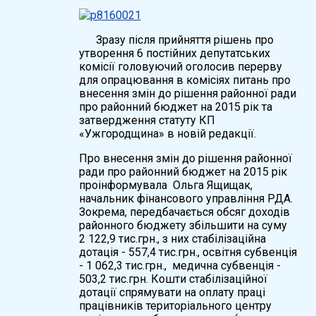
Зразу після прийняття рішень про
утворення 6 постійних депутатських
комісії головуючий оголосив перерву
для опрацювання в комісіях питань про
внесення змін до рішення районної ради
про районний бюджет на 2015 рік та
затвердження статуту КП
«Ужгородщина» в новій редакції.
Про внесення змін до рішення районної
ради про районний бюджет на 2015 рік
проінформувала Ольга Ящищак,
начальник фінансового управління РДА.
Зокрема, передбачається обсяг доходів
районного бюджету збільшити на суму
2 122,9 тис.грн., з них стабілізаційна
дотація - 557,4 тис.грн., освітня субвенція
- 1 062,3 тис.грн., медична субвенція -
503,2 тис.грн. Кошти стабілізаційної
дотації спрямувати на оплату праці
працівників територіального центру