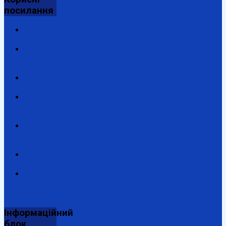
посилання
Президент
України
Верховна
Рада
України
Урядовий
портал
Закарпатська
обласна
адміністрація
Закарпатська
обласна
рада
Антикорупційний
портал
Державна
підтримка
енергозбереження
Інформаційний
блок