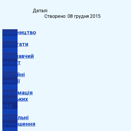
Деталі
Створено: 08 грудня 2015
Керівництво
Депутати
Виконавчий
апарат
Постійні
комісії
Інформація
сільських
рад
Актуальні
оголошення