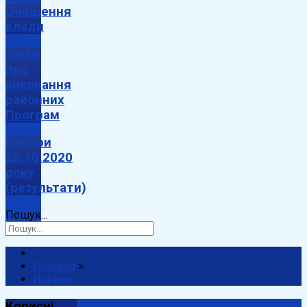
Очищення
влади
Звіти
про
виконання
районних
Програм
Вибори
25.10.2020
року
(результати)
Пошук...
Головна
>
Новини
Корисні