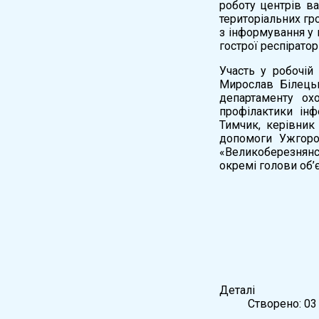
роботу центрів в
територіальних гро
з інформування у 
гострої респірато
Участь у робочій
Мирослав Білецьк
департаменту ох
профілактики інф
Тимчик, керівник
допомоги Ужгоро
«Великоберезнянс
окремі голови об’
Деталі
Створено: 03