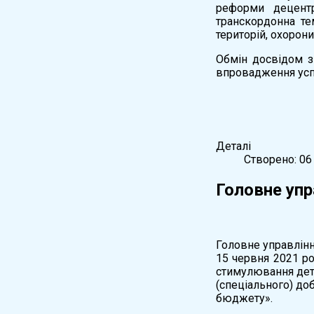
реформи децентр
транскордонна те
територій, охорони
Обмін досвідом з
впровадження усп
Деталі
Створено: 06
Головне упр
Головне управлінн
15 червня 2021 р
стимулювання дет
(спеціального) до
бюджету».