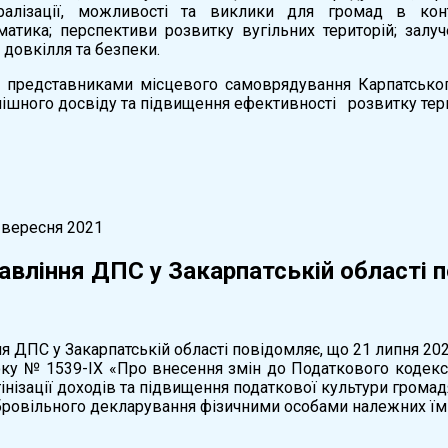
алізації, можливості та виклики для громад в конт
матика; перспективи розвитку вугільних територій; залу
 довкілля та безпеки.
 представниками місцевого самоврядування Карпатськог
ішного досвіду та підвищення ефективності розвитку тер
 вересня 2021
авління ДПС у Закарпатській області 
я ДПС у Закарпатській області повідомляє, що 21 липня 202
оку № 1539-ІХ «Про внесення змін до Податкового кодексу
інізації доходів та підвищення податкової культури гром
бровільного декларування фізичними особами належних їм 