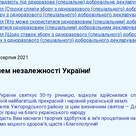
ідпадають під одноразове (спеціальне) добровільне деклару
ру з одноразового (спеціального) добровільного декларув
атися одноразовим (спеціальним) добровільним декларув
 з одноразового (спеціального) добровільного декларуван
 серпня 2021
нем незалежності України!
країни святкує 30-ту річницю, відколи здійснилася с
їй найбагатшій, прекрасній і чарівній українській землі.
елів Ужгородського району із цим визначним святом — Д
ної праці на благо українського народу.
дасть Вам наснаги і творчих здобутків в ім’я процвітання н
имо міцного здоров’я, щастя і благополучч
я!