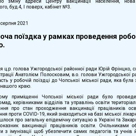
о зміну адреси Центру вакцинації населення, нова
о, буд.4, І поверх, кабінет №3.
 серпня 2021
оча поїздка у рамках проведення робот
ю.
ня ц.р. голова Ужгородської районної ради Юрій Фрінцко, 
трації Анатолієм Полосковим, в.о. голови Ужгородської ра
сть у робочій поїздці до Чопської міської ради, яка була
в нашого краю.
ному приміщенні Чопської міської ради було провед
ромад, керівниками відділів та управлінь освіти територ
ння про стан проходження вакцинації працівників осв
ня проти COVID-19, який знаходиться на базі міської лікарн
йшлося про загальну епідемічну ситуацію в Україні та Закарп
казник вакцинації працівників освіти. Очільниками о
и з імунізації щоб убезпечити самих педагогів та учнів 