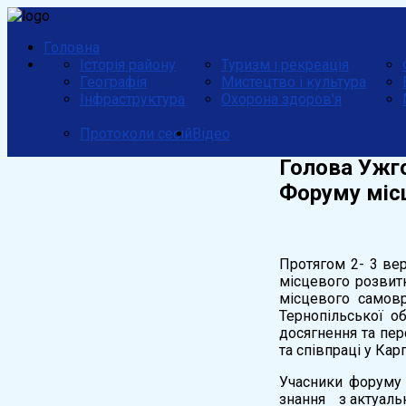
Головна
Історія району
Туризм і рекреація
Географія
Мистецтво і культура
Інфраструктура
Охорона здоров'я
Протоколи сесій
Відео
Голова Ужго
Форуму міс
Протягом 2- 3 ве
місцевого розвитк
місцевого самовр
Тернопільської о
досягнення та пер
та співпраці у Кар
Учасники форуму 
знання з актуальн