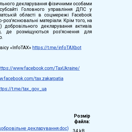
ільного декларування фізичними особами
субсайті Головного управління ДПС у
патській області в соцмережі Facebook
роз’яснювальні матеріали. Крім того, на
о) добровільного декларування активів
), де розміщуються роз’яснення для
о.
вісу «InfoTAX»
https://t.me/infoTAXbot
https://www.facebook.com/TaxUkraine/
w.facebook.com/tax.zakarpatia
ttps://t.me/tax_gov_ua
Розмір
файла:
34 kB