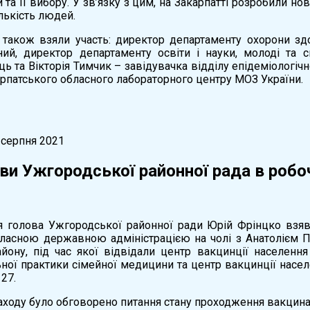
 та її вибору. У зв’язку з цим, на Закарпатті розробили 
лькість людей.
і також взяли участь: директор департаменту охорони здо
ий, директор департаменту освіти і науки, молоді та с
ь та Вікторія Тимчик – завідувачка відділу епідеміологіч
рпатського обласного лабораторного центру МОЗ України.
 серпня 2021
ви Ужгородської районної рада в робоч
я голова Ужгородської районної ради Юрій Фрінцко взяв 
ласною державною адміністрацією на чолі з Анатолієм П
йону, під час якої відвідали центр вакцинції населення
ьної практики сімейної медицини та центр вакцинції насе
27.
аходу було обговорено питання стану проходження вакцинаці