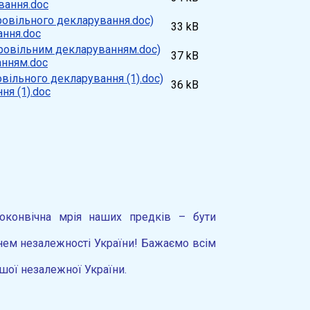
вання.doc
33 kB
ання.doc
37 kB
анням.doc
36 kB
ня (1).doc
поконвічна мрія наших предків – бути
нем незалежності України! Бажаємо всім
ашої незалежної України.