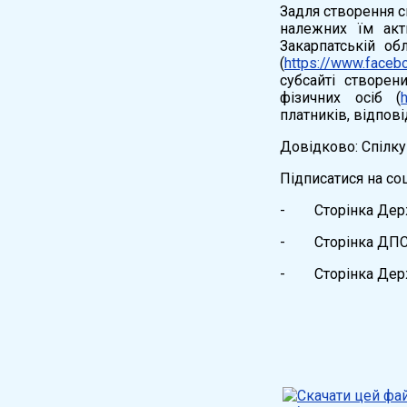
Задля створення 
належних їм акт
Закарпатській обл
(
https://www.facebo
субсайті створен
фізичних осіб (
платників, відпові
Довідково: Спілк
Підписатися на со
- Сторінка Держа
- Сторінка ДПС у
- Сторінка Держа