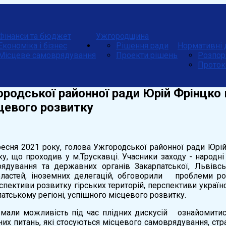
Фінанси та бюджет
Ужгородщина
Економіка і бізнес
Рішення ради
Нормативні 
Місцеве самоврядування
Проекти рішень
Розпор
Проток
родської районної ради Юрій Фрінцко в
цевого розвитку
ресня 2021 року, голова Ужгородської районної ради Юрій
у, що проходив у м.Трускавці. Учасники заходу - народні
ядування та державних органів Закарпатської, Львівськ
бластей, іноземних делегацій, обговорили проблеми ро
спективи розвитку гірських територій, перспективи україн
патському регіоні, успішного місцевого розвитку.
мали можливість під час плідних дискусій ознайомитис
их питань, які стосуються місцевого самоврядування, стра