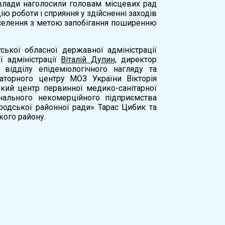
 влади наголосили головам місцевих рад
ію роботи і сприяння у здійсненні заходів
населення з метою запобігання поширенню
ської обласної державної адміністрації
ї адміністрації
Віталій Дупин,
директор
відділу епідеміологічного нагляду та
аторного центру МОЗ України Вікторія
кий центр первинної медико-санітарної
ального некомерційного підприємства
одської районної ради» Тарас Цибик та
кого району.