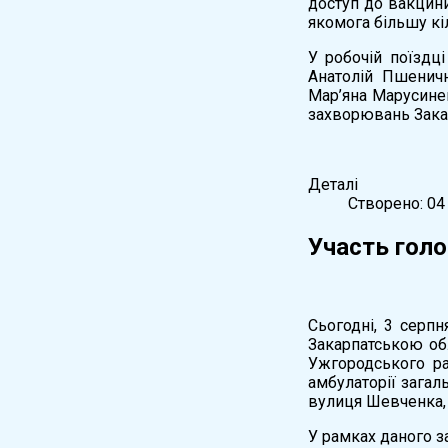
доступ до вакцини
якомога більшу кі
У робочій поїздц
Анатолій Пшеничн
Мар’яна Марусинец
захворювань Зака
Деталі
Створено: 04
Участь голо
Сьогодні, 3 серпн
Закарпатською об
Ужгородського ра
амбулаторії загал
вулиця Шевченка, 
У рамках даного з