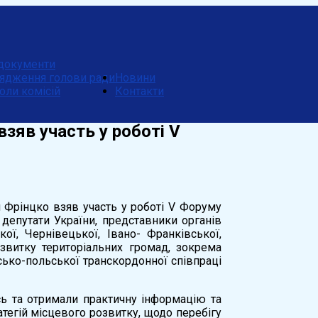
документи
ядження голови ради
Новини
оли комісій
Контакти
зяв участь у роботі V
 Фрінцко взяв участь у роботі V Форуму
 депутати України, представники органів
ої, Чернівецької, Івано- Франківської,
звитку територіальних громад, зокрема
сько-польської транскордонної співпраці
ь та отримали практичну інформацію та
тегій місцевого розвитку, щодо перебігу