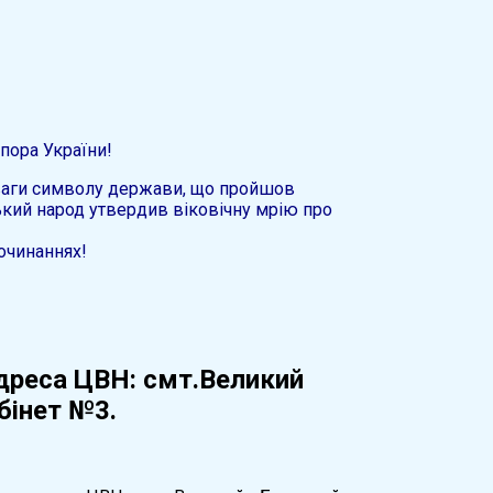
пора України!
оваги символу держави, що пройшов
ський народ утвердив віковічну мрію про
починаннях!
адреса ЦВН: смт.Великий
абінет №3.