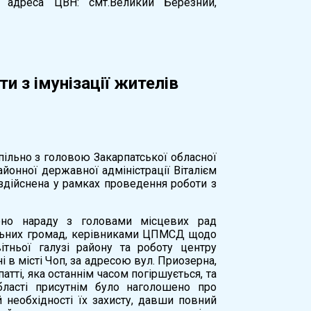
 адреса ЦВН: смт.Великий Березний,
и з імунізації жителів
спільно з головою Закарпатської обласної
йонної державної адміністрації Віталієм
 здійснена у рамках проведення роботи з
ено нараду з головами місцевих рад
іальних громад, керівниками ЦПМСД щодо
ітньої галузі району та роботу центру
і в місті Чоп, за адресою вул. Приозерна,
атті, яка останнім часом погіршується, та
бласті присутнім було наголошено про
й необхідності їх захисту, давши повний