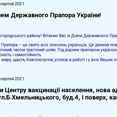
 серпня 2021
нем Державного Прапора України!
городського району! Вітаємо Вас із Днем Державного Пра
рапора – це свято всіх поколінь українців. Це данина п
оїчний, часом трагічний шлях. Під рідним прапором україн
ність і самостійність.
иру, щастя, благополуччя, успіхів в роботі і у всіх Ваших 
 серпня 2021
и Центру вакцинації населення, нова 
ул.Б.Хмельницького, буд.4, І поверх, к