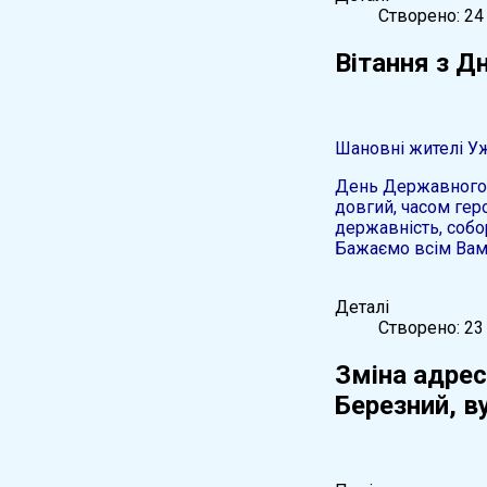
Створено: 24
Вітання з Д
Шановні жителі Уж
День Державного П
довгий, часом гер
державність, собор
Бажаємо всім Вам м
Деталі
Створено: 23
Зміна адрес
Березний, в