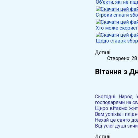
Об’єкти, які не п
Строки сплати збо
Хто може скорист
Щодо ставок збору
Деталі
Створено: 28
Вітання з Д
Сьогодні Народ У
господарями на сво
Щиро вітаємо жит
Вам успіхів і плід
Нехай це свято до
Від усієї душі зич
Деталі