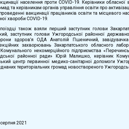
акцинації населення проти COVID-19. Керівники обласної
мад та керівникам органів управління освіти про активізац
проведенні вакцинації працівників освіти та місцевого 
рної хвороби COVID-19.
 поїздці також взяли перший заступник голови Закарпат
ий, заступник голови Ужгородської районної державно
орони здоров’я ОДА Анатолій Пшеничний, завідувачка 
екційних захворювань Закарпатського обласного лабор
 Комунального некомерційного підприємства «Перечинсь
дської районної ради» Юрій Малишко, керівник Комун
ький центр первинної медико-санітарної допомоги Ужгор
єднаних територіальних громад новоствореного Ужгородсь
 серпня 2021