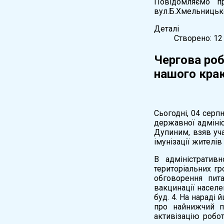
Повідомляємо пр
вул.Б.Хмельницьког
Деталі
Створено: 12
Чергова роб
нашого кра
Сьогодні, 04 серп
державної адмініс
Дупиним, взяв уча
імунізації жителі
В адміністратив
територіальних г
обговорення пита
вакцинації населен
буд. 4. На нараді 
про найнижчий по
активізацію робот