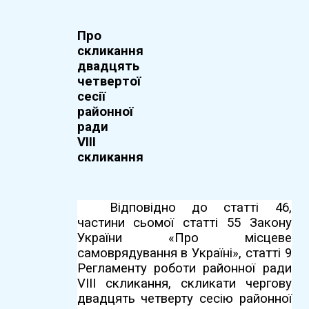
Про
скликання
двадцять
четвертої
сесії
районної
ради
VIІI
скликання
Відповідно до статті 46,
частини сьомої статті 55 Закону
України «Про місцеве
самоврядування в Україні», статті 9
Регламенту роботи районної ради
VIІI скликання, скликати чергову
двадцять четверту сесію районної