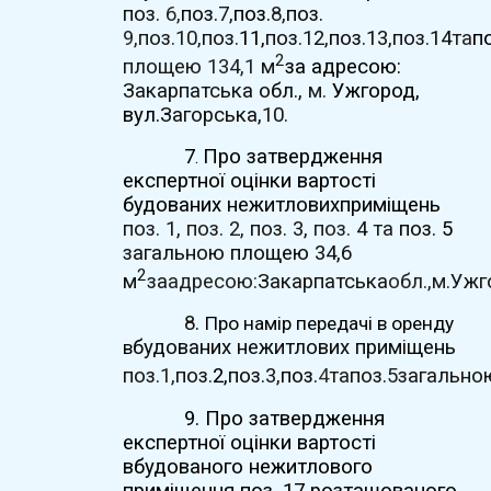
поз.
6,
поз.
7,
поз.
8,
поз.
9,
поз.
10,
поз.
11,
поз.
12,
поз.
13,
поз.
14
та
по
2
площею
134,1
м
за адресою:
Закарпатська
обл.,
м.
Ужгород,
вул.
Загорська,
10.
7
Про затвердження
.
експертної оцінки вартості
будованих
нежитлових
приміщень
поз. 1,
поз. 2,
поз. 3,
поз.
4
та
поз.
5
загальною
площею
34,6
2
м
за
адресою:
Закарпатська
обл.,
м.
Ужг
8.
Про намір передачі в оренду
будованих
нежитлових
приміщень
в
поз.
1,
поз.
2,
поз.
3,
поз.
4
та
поз.
5
загально
9. Про затвердження
експертної оцінки вартості
вбудованого нежитлового
приміщення поз. 17 розташованого