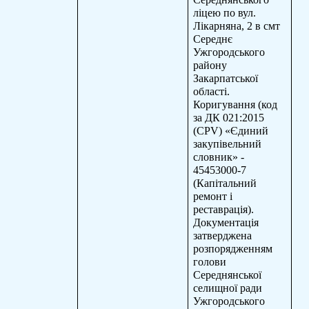
ліцею по вул.
Лікарняна, 2 в смт
Середнє
Ужгородського
району
Закарпатської
області.
Коригування
(
код
за ДК 021:2015
(CPV) «Єдиний
закупівельний
словник» -
45453000-7
(Капітальний
ремонт і
реставрація).
Документація
затверджена
розпорядженням
голови
Середнянської
селищної ради
Ужгородського