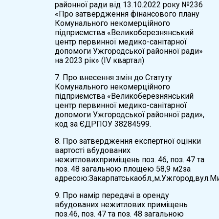
районної ради від 13.10.2022 року №236
«Про затвердження фінансового плану
Комунального некомерційного
підприємства «Великоберезнянський
центр первинної медико-санітарної
допомоги Ужгородської районної ради»
на 2023 рік» (ІV квартал)
7. Про внесення змін до Статуту
Комунального некомерційного
підприємства «Великоберезнянський
центр первинної медико-санітарної
допомоги Ужгородської районної ради»,
код за ЄДРПОУ 38284599.
8. Про затвердження експертної оцінки
вартості вбудованих
нежитловихприміщень поз. 46, поз. 47 та
поз. 48 загальною площею 58,9 м2за
адресою:Закарпатськаобл.,м.Ужгород,вул.Ми
9. Про намір пepeдaчi в оренду
вбудованих нежитлових приміщень
поз.46, поз. 47 та поз. 48 загальною