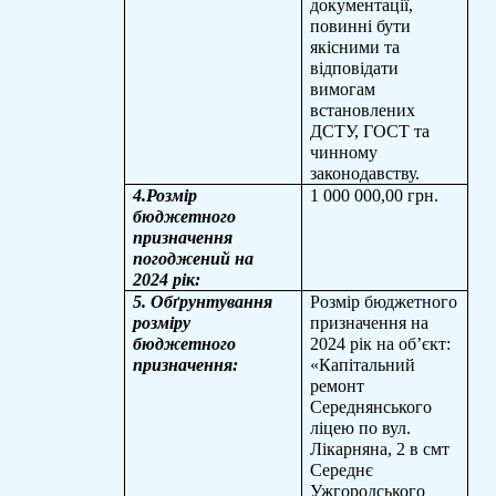
документації,
повинні бути
якісними та
відповідати
вимогам
встановлених
ДСТУ, ГОСТ та
чинному
законодавству.
4.
Розмір
1 000 000,00 грн.
бюджетного
призначення
погоджений на
2024 рік:
5. Обґрунтування
Розмір бюджетного
розміру
призначення на
бюджетного
2024 рік на об’єкт:
призначення:
«
Капітальний
ремонт
Середнянського
ліцею по вул.
Лікарняна, 2 в смт
Середнє
Ужгородського