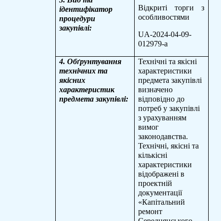
Відкриті торги з
ідентифікатор
особливостями
процедури
закупівлі:
UA-2024-04-09-
012979-a
4. Обґрунтування
Технічні та якісні
технічних та
характеристики
якісних
предмета закупівлі
характеристик
визначено
предмета закупівлі:
відповідно до
потреб у закупівлі
з урахуванням
вимог
законодавства.
Технічні, якісні та
кількісні
характеристики
відображені в
проектній
документації
«
Капітальний
ремонт
Середнянського