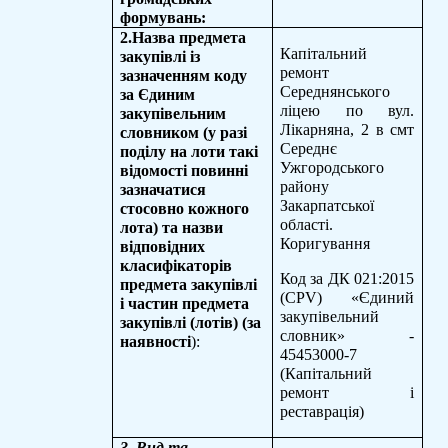
формувань:
2.Назва предмета
Капітальний
закупівлі із
ремонт
зазначенням коду
Середнянського
за Єдиним
ліцею по вул.
закупівельним
Лікарняна, 2 в смт
словником (у разі
Середнє
поділу на лоти такі
Ужгородського
відомості повинні
району
зазначатися
Закарпатської
стосовно кожного
області.
лота) та назви
Коригування
відповідних
класифікаторів
Код за ДК 021:2015
предмета закупівлі
(CPV) «Єдиний
і частин предмета
закупівельний
закупівлі (лотів) (за
словник» -
наявності
):
45453000-7
(Капітальний
ремонт і
реставрація)
3. Вид та