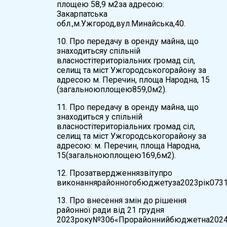
площею 58,9 м2за адресою:
Закарпатська
обл.,м.Ужгород,вул.Минайська,40.
10. Про передачу в оренду майна, що
знаходитьсяу спільній
власностітериторіальних громад сіл,
селищ та міст Ужгородськогорайону за
адресою м. Перечин, площа Народна, 15
(загальноюплощею859,0м2).
11. Про передачу в оренду майна, що
знаходиться у спільній
власностітериторіальних громад сіл,
селищ та міст Ужгородськогорайону за
адресою: м. Перечин, площа Народна,
15(загальноюплощею169,6м2).
12. Прозатвердженнязвітупро
виконаннярайонногобюджетуза2023рік0731
13. Про внесення змін до рішення
районної ради від 21 грудня
2023року№306«Прорайоннийбюджетна2024р