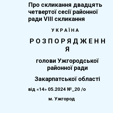
Про скликання двадцять
четвертої сесії районної
ради VIІI скликання
У К Р А Ї Н А
Р О З П О Р Я Д Ж Е Н Н
Я
голови Ужгородської
районної ради
Закарпатської області
від
«14» 05.2024
№_
20 /о
м. Ужгород