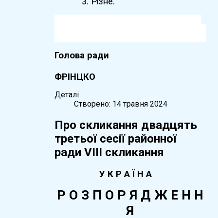
3. Різне.
Голова ради
Юрі
ФРІНЦКО
Деталі
Створено: 14 травня 2024
Про скликання двадцять
третьої сесії районної
ради VIІI скликання
У К Р А Ї Н А
Р О З П О Р Я Д Ж Е Н Н
Я