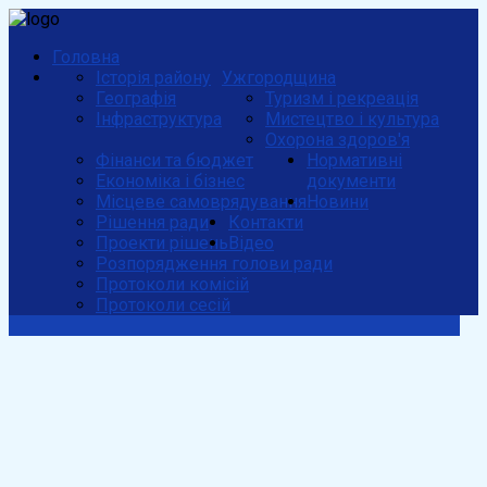
Головна
Історія району
Ужгородщина
Географія
Туризм і рекреація
Інфраструктура
Мистецтво і культура
Охорона здоров'я
Фінанси та бюджет
Нормативні
Економіка і бізнес
документи
Місцеве самоврядування
Новини
Рішення ради
Контакти
Проекти рішень
Відео
Розпорядження голови ради
Протоколи комісій
Протоколи сесій