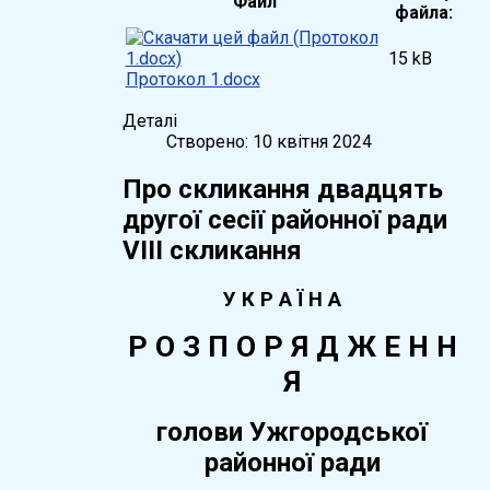
Файл
файла:
15 kB
Протокол 1.docx
Деталі
Створено: 10 квітня 2024
Про скликання двадцять
другої сесії районної ради
VIІI скликання
У К Р А Ї Н А
Р О З П О Р Я Д Ж Е Н Н
Я
голови Ужгородської
районної ради