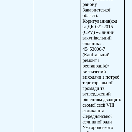
району
Закарпатської
області.
Коригування(код
за ДК 021:2015
(CPV) «Єдиний
закупівельний
словник» -
45453000-7
(Капітальний
ремонт і
реставрація)»
визначений
виходячи з потреб
територіальної
громади та
затверджений
рішенням двадцять
сьомої сесії
VIII
скликання
Середнянської
селищної ради
Ужгородського