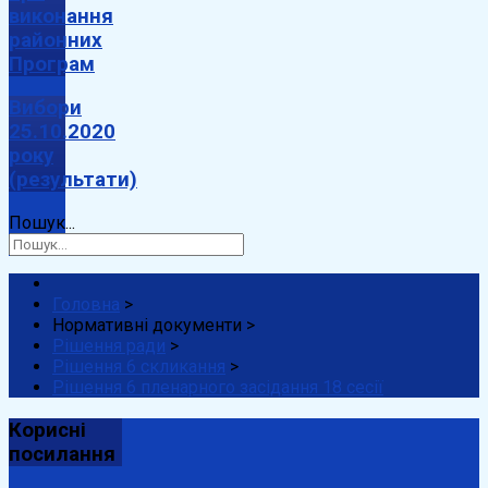
виконання
районних
Програм
Вибори
25.10.2020
року
(результати)
Пошук...
Головна
>
Нормативні документи
>
Рішення ради
>
Рішення 6 скликання
>
Рішення 6 пленарного засідання 18 сесії
Корисні
посилання