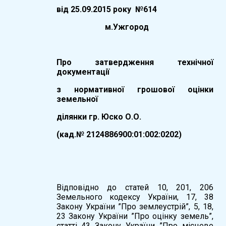
вiд
25.09.
20
15
року №
614
м.Ужгород
Про затвердження технічної
документації
з нормативної грошової оцінки
земельної
ділянки гр. Юско О.О.
(кад.№ 2124886900:01:002:0202)
Відповідно до статей 10, 201, 206
Земельного кодексу України, 17, 38
Закону України ”Про землеустрій”, 5, 18,
23 Закону України ”Про оцінку земель”,
статті 43 Закону України ”Про місцеве