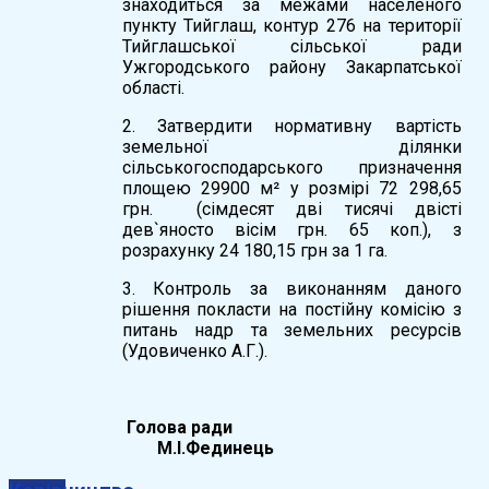
знаходиться за межами населеного
пункту Тийглаш, контур 276 на території
Тийглашської сільської ради
Ужгородського району Закарпатської
області.
2. Затвердити нормативну вартість
земельної ділянки
сільськогосподарського призначення
площею 29900 м² у розмірі 72 298,65
грн. (сімдесят дві тисячі двісті
дев`яносто вісім грн. 65 коп.), з
розрахунку 24 180,15 грн за 1 га.
3. Контроль за виконанням даного
рішення покласти на постійну комісію з
питань надр та земельних ресурсів
(Удовиченко А.Г.).
Голова ради
М.І.Фединець