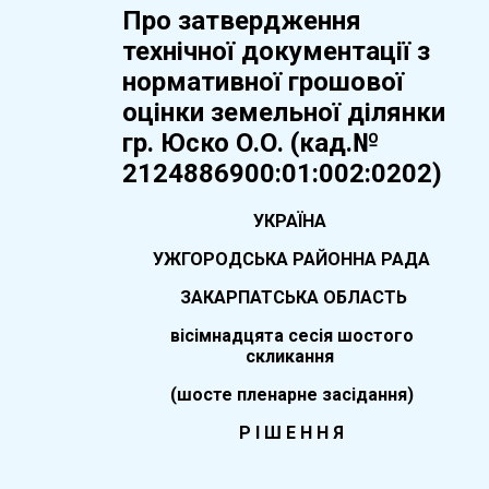
Про затвердження
технічної документації з
нормативної грошової
оцінки земельної ділянки
гр. Юско О.О. (кад.№
2124886900:01:002:0202)
УКРАЇНА
УЖГОРОДСЬКА РАЙОННА РАДА
ЗАКАРПАТСЬКА ОБЛАСТЬ
вісімнадцята
сесія шостого
скликання
(
шосте
пленарне засідання)
Р І Ш Е Н Н Я