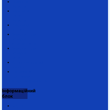
Президент
України
Верховна
Рада
України
Урядовий
портал
Закарпатська
обласна
адміністрація
Закарпатська
обласна
рада
Антикорупційний
портал
Державна
підтримка
енергозбереження
Інформаційний
блок
Відділ