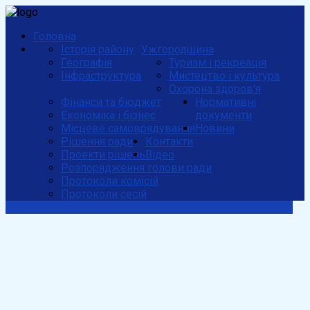
Головна
Історія району
Ужгородщина
Географія
Туризм і рекреація
Інфраструктура
Мистецтво і культура
Охорона здоров'я
Фінанси та бюджет
Нормативні
Економіка і бізнес
документи
Місцеве самоврядування
Новини
Рішення ради
Контакти
Проекти рішень
Відео
Розпорядження голови ради
Протоколи комісій
Протоколи сесій