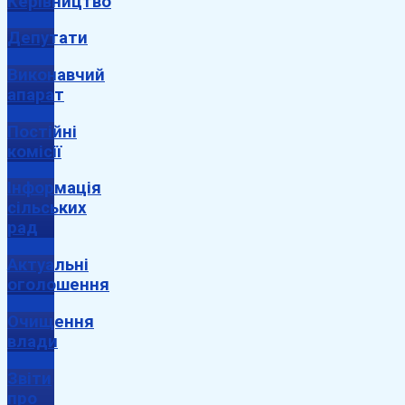
Керівництво
Депутати
Виконавчий
апарат
Постійні
комісії
Інформація
сільських
рад
Актуальні
оголошення
Очищення
влади
Звіти
про