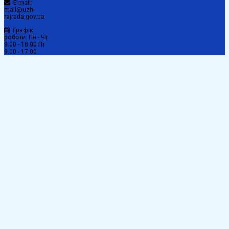
E-mail:
mail@uzh-
rajrada.gov.ua
Графік
роботи: Пн - Чт
9.00 - 18.00 Пт
9.00 - 17.00