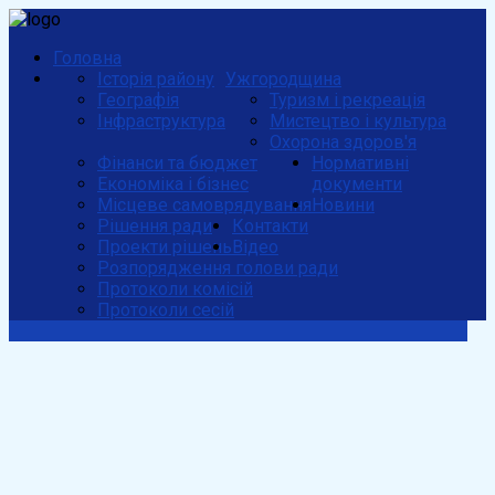
Головна
Історія району
Ужгородщина
Географія
Туризм і рекреація
Інфраструктура
Мистецтво і культура
Охорона здоров'я
Фінанси та бюджет
Нормативні
Економіка і бізнес
документи
Місцеве самоврядування
Новини
Рішення ради
Контакти
Проекти рішень
Відео
Розпорядження голови ради
Протоколи комісій
Протоколи сесій