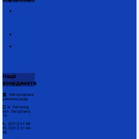
Доступ
до
публічної
інформації
Державні
закупівлі
Відомості
зазначені
в
декларації
Наші
координати
Ужгородська
районна рада
м. Ужгород
вул. Загорська,
10
(0312) 61-58-
95, (0312) 61-66-
08