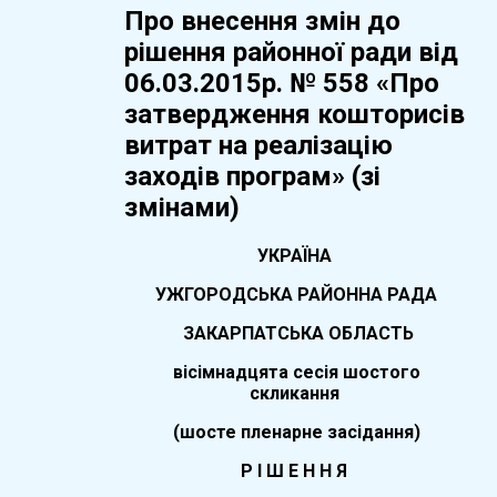
Про внесення змін до
рішення районної ради від
06.03.2015р. № 558 «Про
затвердження кошторисів
витрат на реалізацію
заходів програм» (зі
змінами)
УКРАЇНА
УЖГОРОДСЬКА РАЙОННА РАДА
ЗАКАРПАТСЬКА ОБЛАСТЬ
вісімнадцята
сесія шостого
скликання
(
шосте
пленарне засідання)
Р І Ш Е Н Н Я