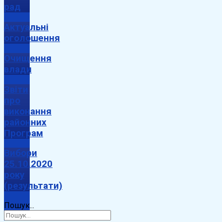
рад
Актуальні
оголошення
Очищення
влади
Звіти
про
виконання
районних
Програм
Вибори
25.10.2020
року
(результати)
Пошук...