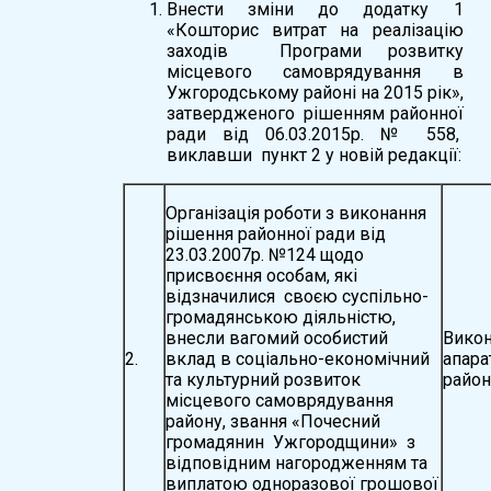
Внести зміни до додатку 1
«Кошторис витрат на реалізацію
заходів Програми розвитку
місцевого самоврядування в
Ужгородському районі на 2015 рік»,
затвердженого рішенням районної
ради від 06.03.2015р. № 558,
виклавши пункт 2 у новій редакції:
Організація роботи з виконання
рішення районної ради від
23.03.2007р. №124 щодо
присвоєння особам, які
відзначилися своєю суспільно-
громадянською діяльністю,
внесли вагомий особистий
Вико
2.
вклад в соціально-економічний
апара
та культурний розвиток
район
місцевого самоврядування
району, звання «Почесний
громадянин Ужгородщини» з
відповідним нагородженням та
виплатою одноразової грошової