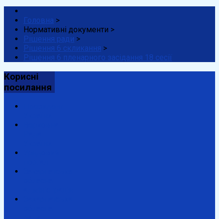
Головна
>
Нормативні документи
>
Рішення ради
>
Рішення 6 скликання
>
Рішення 6 пленарного засідання 18 сесії
Корисні
посилання
Президент
України
Верховна
Рада
України
Урядовий
портал
Закарпатська
обласна
адміністрація
Закарпатська
обласна
рада