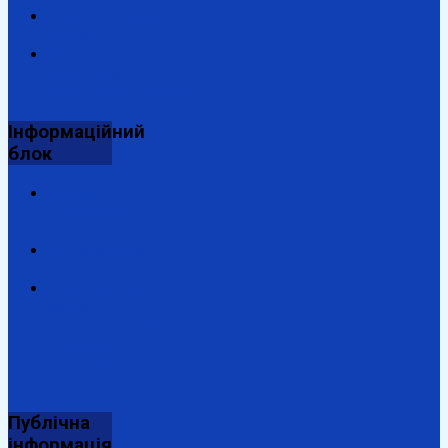
Антикорупційний
портал
Державна
підтримка
енергозбереження
Інформаційний
блок
Відділ
комунальної
власності
Ужгородська
ОДПІ
Комунальний
заклад
"Ужгородський
районний
трудовий
архів"
Публічна
інформація