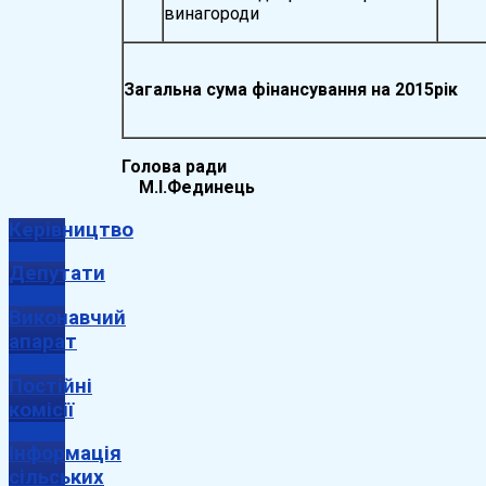
винагороди
Загальна сума фінансування на 2015рік
Голова ради
М.І.Фединець
Керівництво
Депутати
Виконавчий
апарат
Постійні
комісії
Інформація
сільських