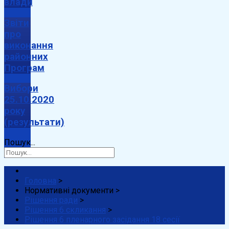
влади
Звіти
про
виконання
районних
Програм
Вибори
25.10.2020
року
(результати)
Пошук...
Головна
>
Нормативні документи
>
Рішення ради
>
Рішення 6 скликання
>
Рішення 6 пленарного засідання 18 сесії