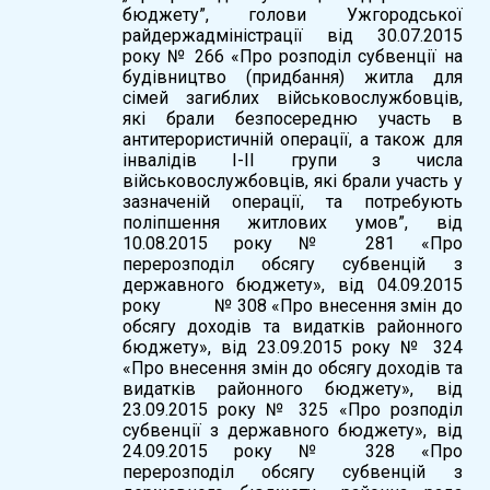
бюджету”, голови Ужгородської
райдержадміністрації від 30.07.2015
року № 266 «Про розподіл субвенції на
будівництво (придбання) житла для
сімей загиблих військовослужбовців,
які брали безпосередню участь в
антитерористичній операції, а також для
інвалідів І-ІІ групи з числа
військовослужбовців, які брали участь у
зазначеній операції, та потребують
поліпшення житлових умов”, від
10.08.2015 року № 281 «Про
перерозподіл обсягу субвенцій з
державного бюджету», від 04.09.2015
року № 308 «Про внесення змін до
обсягу доходів та видатків районного
бюджету», від 23.09.2015 року № 324
«Про внесення змін до обсягу доходів та
видатків районного бюджету», від
23.09.2015 року № 325 «Про розподіл
субвенції з державного бюджету», від
24.09.2015 року № 328 «Про
перерозподіл обсягу субвенцій з