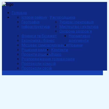
Головна
Історія району
Ужгородщина
Географія
Туризм і рекреація
Інфраструктура
Мистецтво і культура
Охорона здоров'я
Фінанси та бюджет
Нормативні
Економіка і бізнес
документи
Місцеве самоврядування
Новини
Рішення ради
Контакти
Проекти рішень
Відео
Розпорядження голови ради
Протоколи комісій
Протоколи сесій