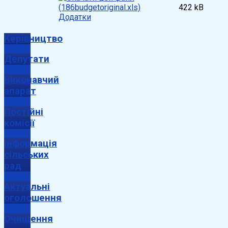
422 kB
Додатки
Керівництво
Депутати
Виконавчий
апарат
Постійні
комісії
Інформація
сільських
рад
Актуальні
оголошення
Очищення