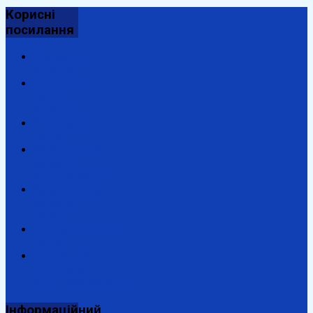
Корисні
посилання
Президент
України
Верховна
Рада
України
Урядовий
портал
Закарпатська
обласна
адміністрація
Закарпатська
обласна
рада
Антикорупційний
портал
Державна
підтримка
енергозбереження
Інформаційний