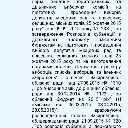
норм видатків територіальних та
дільничних виборчих комісій на
підготовку і проведення виборів
депутатів місцевих рад та сільських,
селищних, міських голів 25 жовтня 2015
року”, від 09.09. 2015 року № 238 „Про
затвердження Розподілів субвенції з
державного бюджету місцевим
бюджетам на підготовку і проведення
виборів депутатів місцевих рад та
сільських, селищних, міських голів 25
жовтня 2015 року та на виготовлення
органами ведення Державного реєстру
виборців списків виборців та іменних
запрошень”, рішення Закарпатської
обласної ради від 27.08.2015 № 1310
„Про внесення змін до рішення обласної
ради від 30.12.2014 № 1172 „Про
обласний бюджет на 2015 рік” (зі
змінами від 06.03.2015, 08.04.2015,
28.05.2015)”, враховуючи
розпорядження голови Закарпатської
облдержадміністрації 21.09.2015 № 320
„Про розподіл субвенції з державного