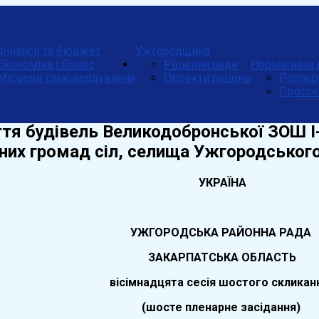
Фінанси та бюджет
Ужгородщина
Економіка і бізнес
Рішення ради
Нормативні 
Місцеве самоврядування
Проекти рішень
Розпор
Проток
тя будівель Великодобронської ЗОШ І-ІІ
них громад сіл, селища Ужгородськог
УКРАЇНА
УЖГОРОДСЬКА РАЙОННА РАДА
ЗАКАРПАТСЬКА ОБЛАСТЬ
вісімнадцята
сесія шостого скликан
(
шосте
пленарне засідання)