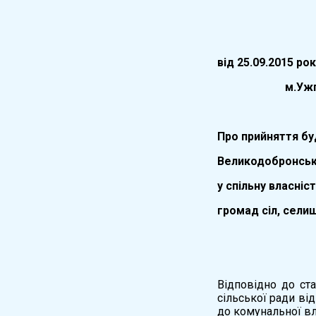
вiд
25.09.
20
15
ро
м.Ужго
Про прийняття бу
Великодобронської
у спільну власніс
громад сіл, сел
Відповідно до ст
сільської ради ві
до комунальної вл