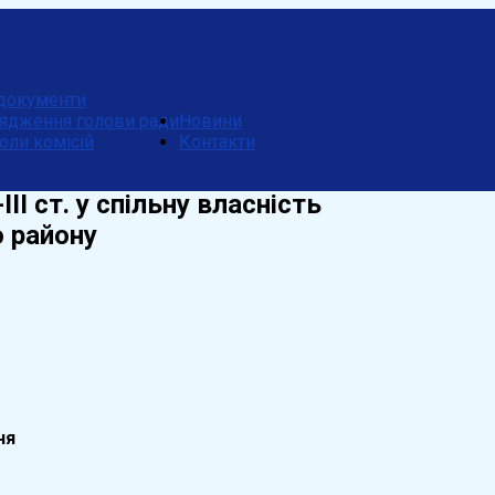
документи
ядження голови ради
Новини
оли комісій
Контакти
І ст. у спільну власність
о району
ня