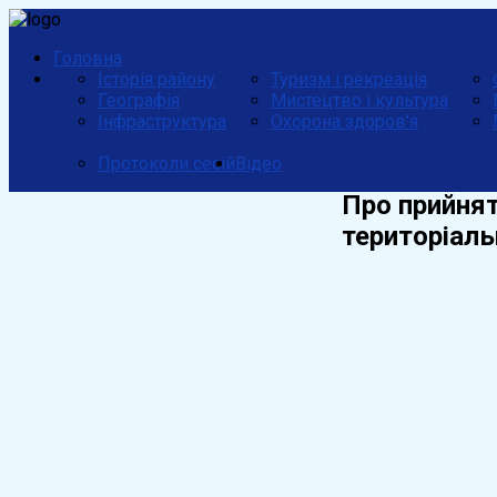
Головна
Історія району
Туризм і рекреація
Географія
Мистецтво і культура
Інфраструктура
Охорона здоров'я
Протоколи сесій
Відео
Про прийнят
територіаль