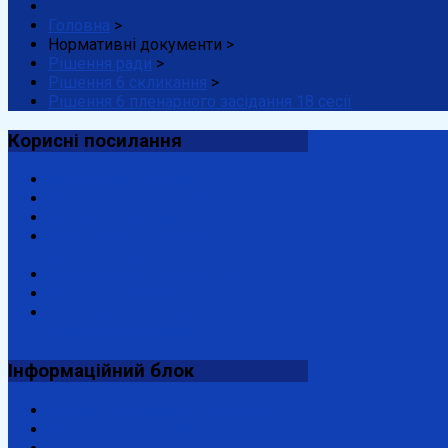
Головна
>
Нормативні документи
>
Рішення ради
>
Рішення 6 скликання
>
Рішення 6 пленарного засідання 18 сесії
Корисні
посилання
Президент України
Верховна Рада України
Урядовий портал
Закарпатська обласна
адміністрація
Закарпатська обласна рада
Антикорупційний портал
Державна підтримка
енергозбереження
Інформаційний
блок
Відділ комунальної власності
Ужгородська ОДПІ