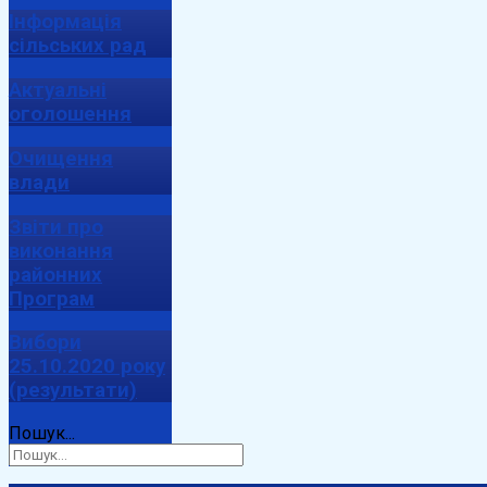
Інформація
сільських рад
Актуальні
оголошення
Очищення
влади
Звіти про
виконання
районних
Програм
Вибори
25.10.2020 року
(результати)
Пошук...