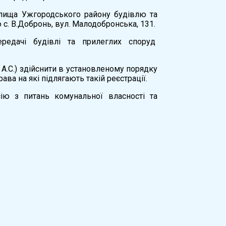
селища Ужгородського району будівлю та
 с. В.Добронь, вул. Малодобронська, 131.
редачі будівлі та прилеглих споруд
 А.С.) здійснити в установленому порядку
ва на які підлягають такій реєстрації.
ію з питань комунальної власності та