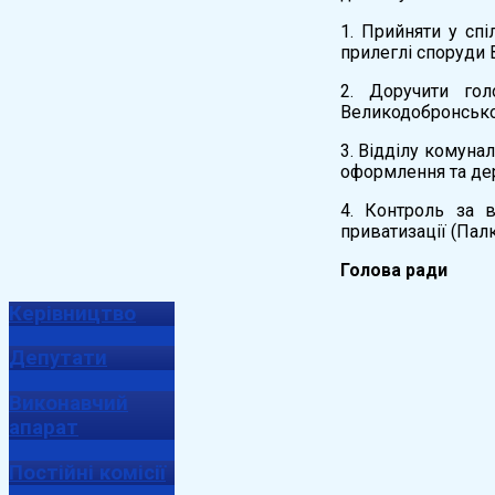
1. Прийняти у сп
прилеглі споруди 
2. Доручити гол
Великодобронської 
3. Відділу комуна
оформлення та дер
4. Контроль за в
приватизації (Палко 
Голова 
Керівництво
Депутати
Виконавчий
апарат
Постійні комісії