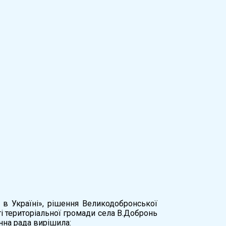
 в Україні», рішення Великодобронської
ті територіальної громади села В.Добронь
нна рада вирішила: