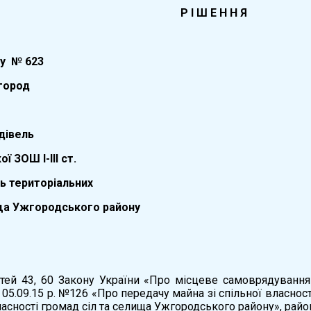
Р І Ш Е Н Н Я
ку №
623
род
дівель
 ЗОШ І-ІІІ ст.
ть територіальних
ища Ужгородського району
атей 43, 60 Закону України «Про місцеве самоврядування
д 05.09.15 р. №126 «Про передачу майна зі спільної власнос
асності громад сіл та селища Ужгородського району», райо