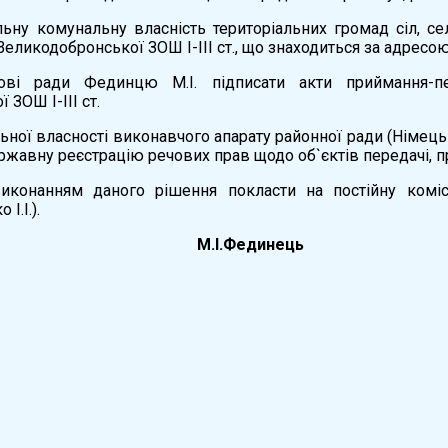
ільну комунальну власність територіальних громад сіл, 
Великодобронської ЗОШ І-ІІІ ст., що знаходиться за адресою
ові ради Фединцю М.І. підписати акти приймання-пе
ЗОШ І-ІІІ ст.
льної власності виконавчого апарату районної ради (Німець
жавну реєстрацію речових прав щодо об`єктів передачі, пра
иконанням даного рішення покласти на постійну коміс
І.І.).
ради М.І.Фединець