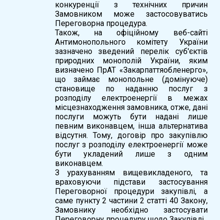
конкуренції з технічних причин
Замовником може застосовуватись
Переговорна процедура.
Також, на офіційному веб-сайті
Антимонопольного комітету України
зазначено зведений перелік суб'єктів
природних монополій України, яким
визначено ПрАТ «Закарпаттяобленерго»,
що займає монопольне (домінуюче)
становище по наданню послуг з
розподілу електроенергії в межах
місцезнаходження замовника, отже, дані
послуги можуть бути надані лише
певним виконавцем, інша альтернатива
відсутня. Тому, договір про закупівлю
послуг з розподілу електроенергії може
бути укладений лише з одним
виконавцем.
З урахуванням вищевикладеного, та
враховуючи підстави застосування
Переговорної процедури закупівлі, а
саме пункту 2 частини 2 статті 40 Закону,
Замовнику необхідно застосувати
Переговорну процедуру щодо Закупівлі.