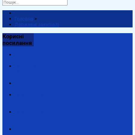
Головна
>
Державні закупівлі
Корисні
посилання
Президент
України
Верховна
Рада
України
Урядовий
портал
Закарпатська
обласна
адміністрація
Закарпатська
обласна
рада
Антикорупційний
портал