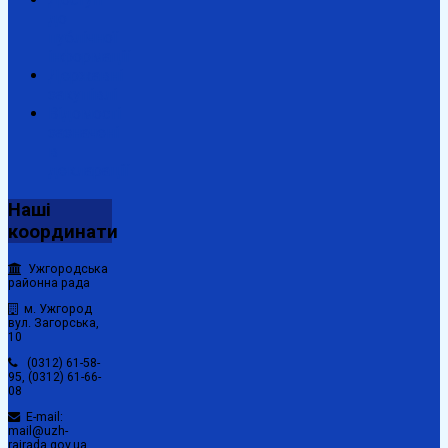
до
публічної
інформації
Державні
закупівлі
Відомості
зазначені
в
декларації
Наші
координати
Ужгородська
районна рада
м. Ужгород
вул. Загорська,
10
(0312) 61-58-
95, (0312) 61-66-
08
E-mail:
mail@uzh-
rajrada.gov.ua