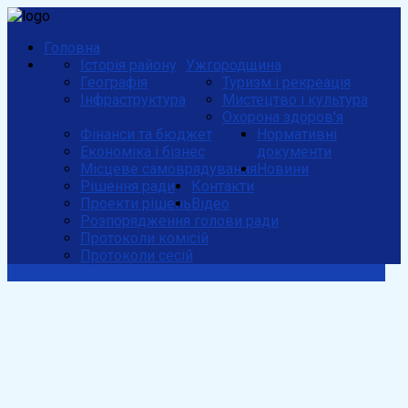
Головна
Історія району
Ужгородщина
Географія
Туризм і рекреація
Інфраструктура
Мистецтво і культура
Охорона здоров'я
Фінанси та бюджет
Нормативні
Економіка і бізнес
документи
Місцеве самоврядування
Новини
Рішення ради
Контакти
Проекти рішень
Відео
Розпорядження голови ради
Протоколи комісій
Протоколи сесій