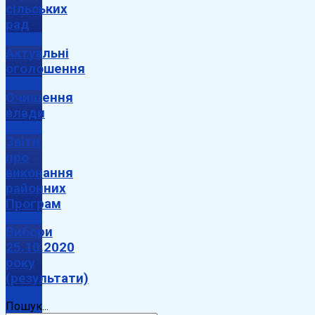
сільських
рад
Актуальні
оголошення
Очищення
влади
Звіти
про
виконання
районних
Програм
Вибори
25.10.2020
року
(результати)
Пошук...