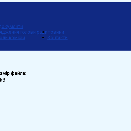
документи
ядження голови ради
Новини
оли комісій
Контакти
змір файла:
 kB