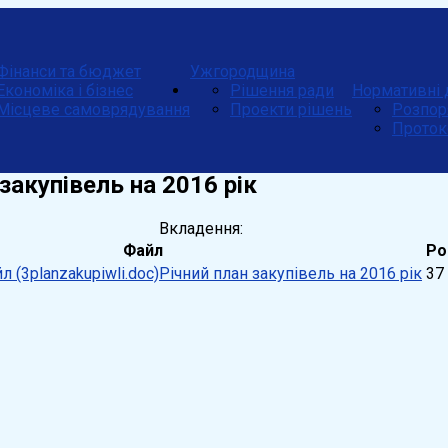
Фінанси та бюджет
Ужгородщина
Економіка і бізнес
Рішення ради
Нормативні 
Місцеве самоврядування
Проекти рішень
Розпор
Проток
 закупівель на 2016 рік
Вкладення:
Файл
Ро
Річний план закупівель на 2016 рік
37