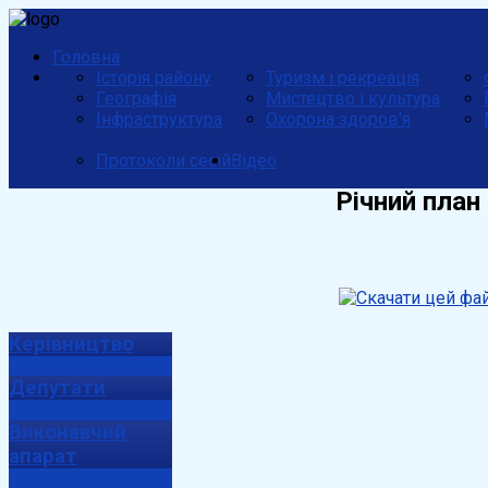
Головна
Історія району
Туризм і рекреація
Географія
Мистецтво і культура
Інфраструктура
Охорона здоров'я
Протоколи сесій
Відео
Річний план
Керівництво
Депутати
Виконавчий
апарат