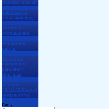
Постійні комісії
Інформація
сільських рад
Актуальні
оголошення
Очищення
влади
Звіти про
виконання
районних
Програм
Вибори
25.10.2020 року
(результати)
Пошук...