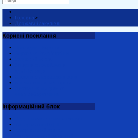
Головна
>
Державні закупівлі
Корисні
посилання
Президент України
Верховна Рада України
Урядовий портал
Закарпатська обласна
адміністрація
Закарпатська обласна рада
Антикорупційний портал
Державна підтримка
енергозбереження
Інформаційний
блок
Відділ комунальної власності
Ужгородська ОДПІ
Комунальний заклад
"Ужгородський районний