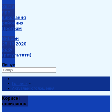
Звіти
про
виконання
районних
Програм
Вибори
25.10.2020
року
(результати)
Пошук...
Головна
>
Актуальні оголошення
Корисні
посилання