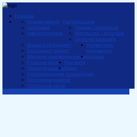
Головна
Історія району
Ужгородщина
Географія
Туризм і рекреація
Інфраструктура
Мистецтво і культура
Охорона здоров'я
Фінанси та бюджет
Нормативні
Економіка і бізнес
документи
Місцеве самоврядування
Новини
Рішення ради
Контакти
Проекти рішень
Відео
Розпорядження голови ради
Протоколи комісій
Протоколи сесій