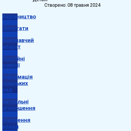
Створено: 08 травня 2024
Керівництво
Депутати
Виконавчий
апарат
Постійні
комісії
Інформація
сільських
рад
Актуальні
оголошення
Очищення
влади