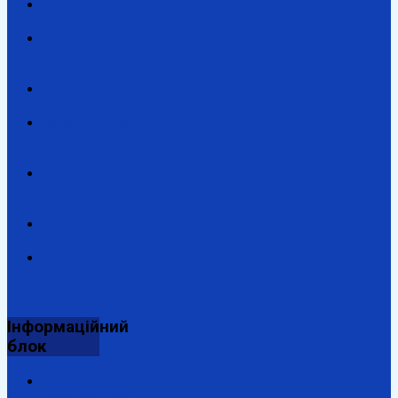
Президент
України
Верховна
Рада
України
Урядовий
портал
Закарпатська
обласна
адміністрація
Закарпатська
обласна
рада
Антикорупційний
портал
Державна
підтримка
енергозбереження
Інформаційний
блок
Відділ